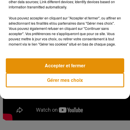
other data sources; Link different devices; Identify devices based on
Tours doit démarrer au printemps. À savoir que la Tricyclerie
information transmitted automatically.
est une structure associative qui emploie trois salariés,
plusieurs jeunes en service civique et peut compter sur une
Vous pouvez accepter en cliquant sur "Accepter et fermer", ou affiner en
centaine de bénévoles.
sélectionnant les finalités et/ou partenaires dans "Gérer mes choix".
Vous pouvez également refuser en cliquant sur "Continuer sans
accepter". Vos préférences ne s'appliqueront que pour ce site. Vous
pouvez mettre à jour vos choix, ou retirer votre consentement à tout
moment via le lien "Gérer les cookies" situé en bas de chaque page.
Accepter et fermer
Gérer mes choix