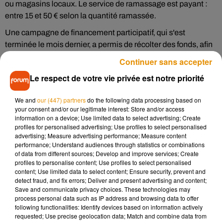
ou magasins locaux. Le service de ramassage est payant :
entre 15 et 50 € selon la quantité ramassée.
Une campagne de financement participatif, qui s'est
terminée le mois dernier, a permis de récolter des fonds, afin
d’acheter une remorque faite sur-mesure et un vélo à
Continuer sans accepter
assistance électrique, à destination des personnes qui
Le respect de votre vie privée est notre priorité
oeuvrent pour ce projet
Que deviendront les déchets récoltés ?
We and
our (447) partners
do the following data processing based on
your consent and/or our legitimate interest: Store and/or access
Le compost produit par ces déchets organiques, servira
information on a device; Use limited data to select advertising; Create
ensuite à amender la terre des jardins ou des vergers. Mais
profiles for personalised advertising; Use profiles to select personalised
advertising; Measure advertising performance; Measure content
au juste, comment produit-on du compost .
performance; Understand audiences through statistics or combinations
of data from different sources; Develop and improve services; Create
profiles to personalise content; Use profiles to select personalised
Écouter le podcast
content; Use limited data to select content; Ensure security, prevent and
detect fraud, and fix errors; Deliver and present advertising and content;
Save and communicate privacy choices. These technologies may
Si vous souhaitez prendre part au projet, sachez que des
process personal data such as IP address and browsing data to offer
bénévoles et des partenaires privés ou institutionnels sont
following functionalities: Identify devices based on information actively
actuellement recherchés. La phase de test à Poitiers et à
requested; Use precise geolocation data; Match and combine data from