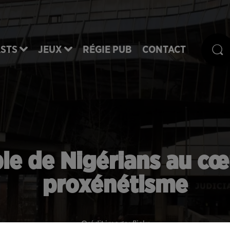
STS
JEUX
RÉGIE PUB
CONTACT
ple de Nigérians au c
proxénétisme
Crédit image:
flickr