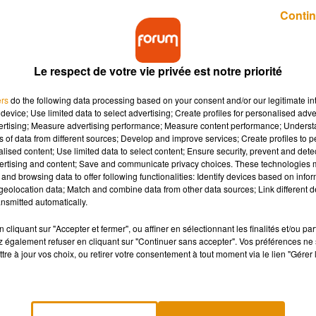
Publié : 18 juin 2018 à 15h30 par Charles Perrin
Contin
Le respect de votre vie privée est notre priorité
ers
do the following data processing based on your consent and/or our legitimate int
device; Use limited data to select advertising; Create profiles for personalised adver
vertising; Measure advertising performance; Measure content performance; Unders
ns of data from different sources; Develop and improve services; Create profiles to 
e tribunal correctionnel de Rennes ! Parmi eux, un
alised content; Use limited data to select content; Ensure security, prevent and detect
umains à Poitiers ⬦
ertising and content; Save and communicate privacy choices. These technologies
and browsing data to offer following functionalities: Identify devices based on infor
eolocation data; Match and combine data from other data sources; Link different de
nsmitted automatically.
llement la chambre correctionnelle de Rennes est pour le moins
me aggravé », « association de malfaiteurs » et « blanchiment e
cliquant sur "Accepter et fermer", ou affiner en sélectionnant les finalités et/ou pa
 également refuser en cliquant sur "Continuer sans accepter". Vos préférences ne 
e janvier et mars 2017.
tre à jour vos choix, ou retirer votre consentement à tout moment via le lien "Gérer 
ns aurait eu un rôle très important à
Poitiers
. Victor et Sofia, de
géria et en Italie pour organiser la venue de plusieurs « recrues