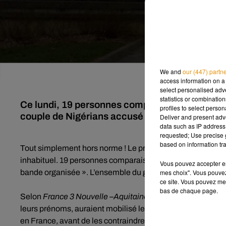
We and
our (447) partn
access information on a 
select personalised ad
statistics or combinatio
Ce lundi, 19 personnes comparaissent devant l
profiles to select person
couple de Nigérians accusé de trafic d'êtres h
Deliver and present adv
data such as IP address 
requested; Use precise g
based on information tra
Tout simplement hors norme ! Le procès qui occupe actue
inhabituel. 19 personnes comparaissent pour « proxénétis
Vous pouvez accepter en 
mes choix". Vous pouvez
bande organisée ». L’ensemble du groupe a été arrêté entr
ce site. Vous pouvez met
bas de chaque page.
Selon
France 3 Nouvelle –Aquitaine
, un couple de Nigéria
leurs prénoms, auraient mobilisé leurs connaissances au Ni
en France, avant de les contraindre à se prostituer.