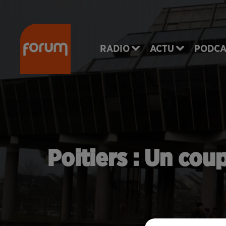
RADIO
ACTU
PODCA
Poitiers : Un cou