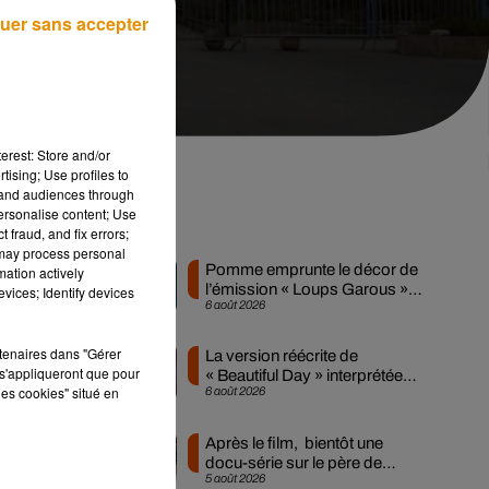
uer sans accepter
erest: Store and/or
tising; Use profiles to
tand audiences through
personalise content; Use
Musique
 fraud, and fix errors;
 may process personal
Pomme emprunte le décor de
mation actively
l’émission « Loups Garous »
vices; Identify devices
6 août 2026
pour son...
n
rtenaires dans "Gérer
La version réécrite de
s'appliqueront que pour
« Beautiful Day » interprétée
les cookies" situé en
6 août 2026
lors des...
Après le film, bientôt une
 »
docu-série sur le père de
5 août 2026
Michael Jackson