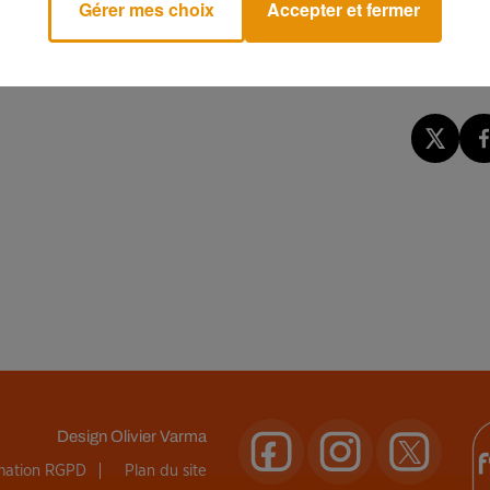
Gérer mes choix
Accepter et fermer
 seules trois femmes se sont constituées partie civile dans le
 leur statut de victimes.
Design
Olivier Varma
rmation RGPD
Plan du site