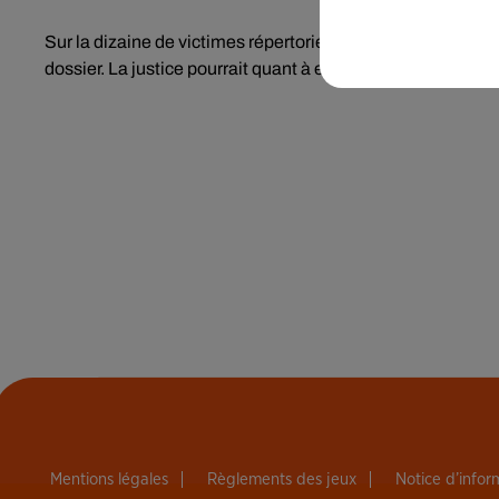
Sur la dizaine de victimes répertoriées par les enquêteurs,
dossier. La justice pourrait quant à elle bientôt reconnaître
Mentions légales
Règlements des jeux
Notice d’info