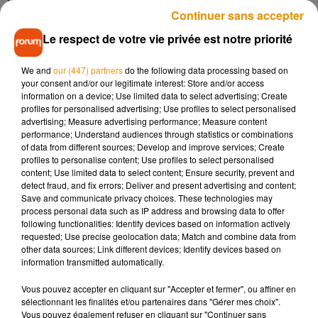
l’appréhende alors qu’il vient d’appeler le SAMU en
Continuer sans accepter
menaçant de mettre fin à ces jours. A ses côtés, les forces de
l’ordre retrouvent les mêmes bouteilles de gaz qu’utilisées la
Le respect de votre vie privée est notre priorité
veille.
We and
our (447) partners
do the following data processing based on
En garde à vue, ce sans domicile fixe de 52 ans a reconnu
your consent and/or our legitimate interest: Store and/or access
être l’auteur des incendies. Une dizaine d’autres
information on a device; Use limited data to select advertising; Create
profiles for personalised advertising; Use profiles to select personalised
dégradations lui sont aussi imputées depuis le début de
advertising; Measure advertising performance; Measure content
l’année. Présenté à la justice, il a été condamné à trois ans
performance; Understand audiences through statistics or combinations
de prison ferme.
of data from different sources; Develop and improve services; Create
profiles to personalise content; Use profiles to select personalised
content; Use limited data to select content; Ensure security, prevent and
detect fraud, and fix errors; Deliver and present advertising and content;
Save and communicate privacy choices. These technologies may
process personal data such as IP address and browsing data to offer
Musique
following functionalities: Identify devices based on information actively
requested; Use precise geolocation data; Match and combine data from
other data sources; Link different devices; Identify devices based on
information transmitted automatically.
Après le film, bientôt une docu-série sur
le père de Michael Jackson
Vous pouvez accepter en cliquant sur "Accepter et fermer", ou affiner en
5 août 2026
sélectionnant les finalités et/ou partenaires dans "Gérer mes choix".
Vous pouvez également refuser en cliquant sur "Continuer sans