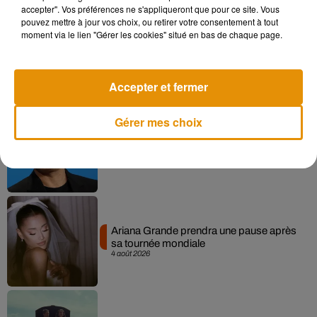
accepter". Vos préférences ne s'appliqueront que pour ce site. Vous
pouvez mettre à jour vos choix, ou retirer votre consentement à tout
moment via le lien "Gérer les cookies" situé en bas de chaque page.
Tiny Desk invite Charlie Puth pour une
live session solaire
4 août 2026
Accepter et fermer
Gérer mes choix
Benjamin Biolay nous emmène en
festival dans son dernier clip
4 août 2026
Ariana Grande prendra une pause après
sa tournée mondiale
4 août 2026