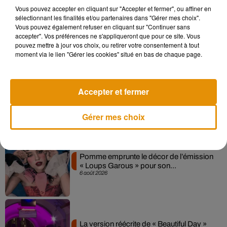
Vous pouvez accepter en cliquant sur "Accepter et fermer", ou affiner en
sélectionnant les finalités et/ou partenaires dans "Gérer mes choix".
Madonna sort enfin le remix de « Love
Vous pouvez également refuser en cliquant sur "Continuer sans
Sensation » avec Kylie Minogue
accepter". Vos préférences ne s'appliqueront que pour ce site. Vous
7 août 2026
pouvez mettre à jour vos choix, ou retirer votre consentement à tout
moment via le lien "Gérer les cookies" situé en bas de chaque page.
Angèle et Amélie Lens dévoilent leur
Accepter et fermer
collaboration tant attendue
7 août 2026
Gérer mes choix
Pomme emprunte le décor de l’émission
« Loups Garous » pour son...
6 août 2026
La version réécrite de « Beautiful Day »