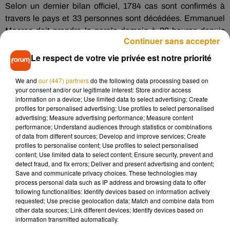
Selon un dernier bilan officiel, 1784 cas sont confirmés à
travers le pays et 33 personnes sont décédées. Emmanuel
Macron doit prendre la parole demain à 20 heures depuis
Continuer sans accepter
l’Elysée.
Le respect de votre vie privée est notre priorité
[
#COVID2019
] Point de situation au 11 mars :
�x�19 nouveaux cas confirmés de
#coronavirus
en
We and
our (447) partners
do the following data processing based on
Nouvelle-Aquitaine
your consent and/or our legitimate interest: Store and/or access
�x0Le suivi des cas confirmés en Nouvelle-Aquitaine sur
information on a device; Use limited data to select advertising; Create
profiles for personalised advertising; Use profiles to select personalised
:
https://t.co/6KymWxH9RP
advertising; Measure advertising performance; Measure content
�x0Des précisions sur ces cas confirmés seront
performance; Understand audiences through statistics or combinations
apportées dans l'après-midi
of data from different sources; Develop and improve services; Create
profiles to personalise content; Use profiles to select personalised
— ARS Nouvelle-Aquitaine (@ARS_NAquit)
March 11,
content; Use limited data to select content; Ensure security, prevent and
detect fraud, and fix errors; Deliver and present advertising and content;
2020
Save and communicate privacy choices. These technologies may
process personal data such as IP address and browsing data to offer
following functionalities: Identify devices based on information actively
requested; Use precise geolocation data; Match and combine data from
other data sources; Link different devices; Identify devices based on
Musique
information transmitted automatically.