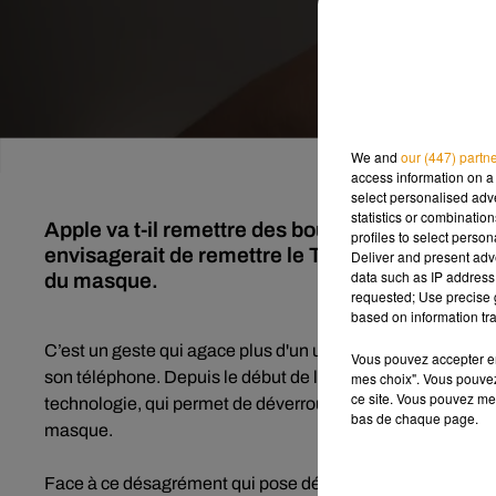
We and
our (447) partn
access information on a 
select personalised ad
statistics or combinatio
Apple va t-il remettre des boutons sous les 
profiles to select person
envisagerait de remettre le Touch ID, à l'heure
Deliver and present adv
data such as IP address 
du masque.
requested; Use precise g
based on information tra
C’est un geste qui agace plus d'un utilisateur d’iPhone : r
Vous pouvez accepter en 
son téléphone. Depuis le début de la crise sanitaire, la dé
mes choix". Vous pouvez
ce site. Vous pouvez met
technologie, qui permet de déverrouiller le téléphone par r
bas de chaque page.
masque.
Face à ce désagrément qui pose désormais problème à une 