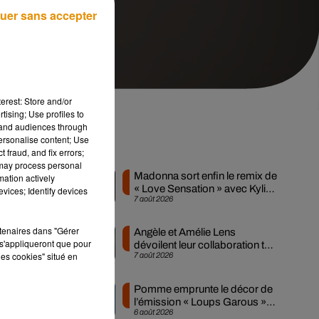
uer sans accepter
erest: Store and/or
tising; Use profiles to
tand audiences through
personalise content; Use
Musique
 fraud, and fix errors;
 may process personal
Madonna sort enfin le remix de
mation actively
« Love Sensation » avec Kylie
vices; Identify devices
7 août 2026
Minogue
er
rtenaires dans "Gérer
Angèle et Amélie Lens
s'appliqueront que pour
dévoilent leur collaboration tant
les cookies" situé en
7 août 2026
attendue
Pomme emprunte le décor de
l’émission « Loups Garous »
e
6 août 2026
pour son...