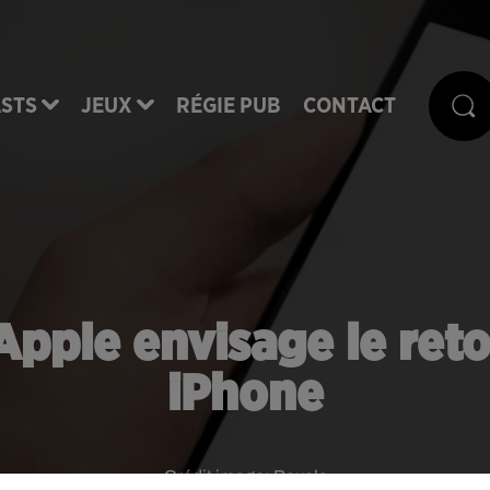
STS
JEUX
RÉGIE PUB
CONTACT
Apple envisage le reto
iPhone
Crédit image:
Pexels