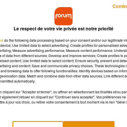
Publié : 20 janvier 2021 à 9h40 par Virgil Bauchaud
Contin
Le respect de votre vie privée est notre priorité
ers
do the following data processing based on your consent and/or our legitimate int
device; Use limited data to select advertising; Create profiles for personalised adver
vertising; Measure advertising performance; Measure content performance; Unders
ns of data from different sources; Develop and improve services; Create profiles to 
écrans de ses smartphones ? La marque à la pomme
alised content; Use limited data to select content; Ensure security, prevent and detect
 où le Face ID ne se marie pas tellement avec le port
ertising and content; Save and communicate privacy choices. These technologies
and browsing data to offer following functionalities: Identify devices based on infor
eolocation data; Match and combine data from other data sources; Link different de
nsmitted automatically.
etirer brièvement son masque (ou faire son code) pour déverrouill
cliquant sur "Accepter et fermer", ou affiner en sélectionnant les finalités et/ou pa
mocratisation du Face ID ne fait pas vraiment l’unanimité. Cette
 également refuser en cliquant sur "Continuer sans accepter". Vos préférences ne 
tre à jour vos choix, ou retirer votre consentement à tout moment via le lien "Gérer 
econnaissance faciale, bloque lorsque l’utilisateur porte le
grande partie de la planète, Apple envisagerait de réintroduir