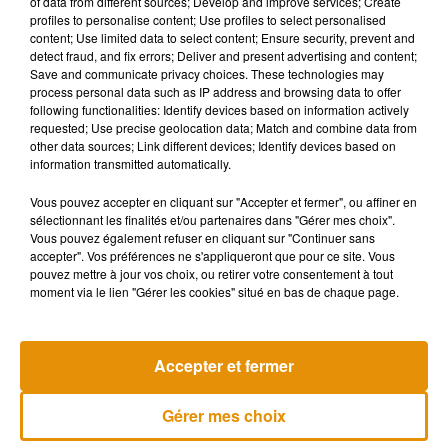
of data from different sources; Develop and improve services; Create
profiles to personalise content; Use profiles to select personalised
content; Use limited data to select content; Ensure security, prevent and
detect fraud, and fix errors; Deliver and present advertising and content;
Save and communicate privacy choices. These technologies may
process personal data such as IP address and browsing data to offer
following functionalities: Identify devices based on information actively
requested; Use precise geolocation data; Match and combine data from
other data sources; Link different devices; Identify devices based on
En effet pour la Saint-Valentin, vous pouvez d’ores et déjà
information transmitted automatically.
donner le prénom de votre ex à l’un des spécimens du zoo.
Vous recevrez ensuite un certificat et ce nom restera encré
Vous pouvez accepter en cliquant sur "Accepter et fermer", ou affiner en
dans les registres scientifiques du zoo. Pour cette douce
sélectionnant les finalités et/ou partenaires dans "Gérer mes choix".
Vous pouvez également refuser en cliquant sur "Continuer sans
vengeance, il vous en coûtera 1 livre 50.
accepter". Vos préférences ne s'appliqueront que pour ce site. Vous
pouvez mettre à jour vos choix, ou retirer votre consentement à tout
moment via le lien "Gérer les cookies" situé en bas de chaque page.
Musique
Accepter et fermer
Gérer mes choix
Madonna sort enfin le remix de « Love
Sensation » avec Kylie Minogue
7 août 2026