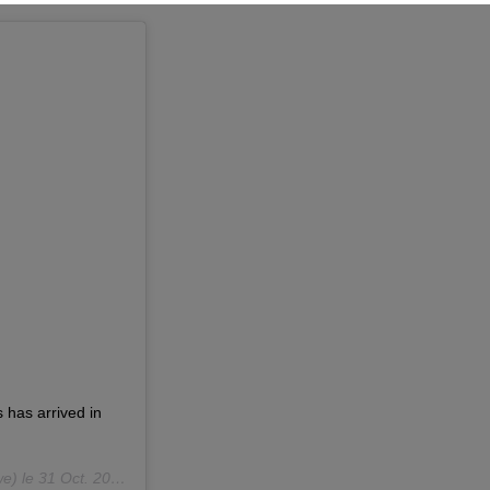
 has arrived in
e) le
31 Oct. 2018 à 7 :33 PDT