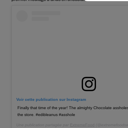
Voir cette publication sur Instagram
Finally that time of the year! The almighty Chocolate assholes
the store. #edibleanus #asshole
Une publication partagée par
ExtremeFood
(@extremefoodsw