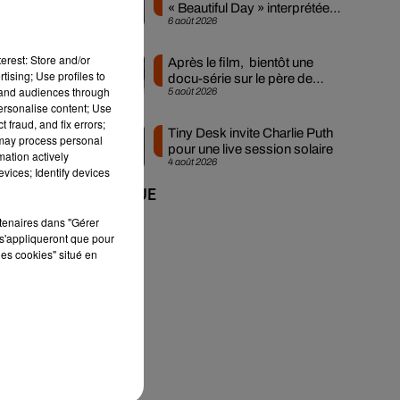
« Beautiful Day » interprétée
6 août 2026
lors des...
erest: Store and/or
Après le film, bientôt une
tising; Use profiles to
docu-série sur le père de
tand audiences through
5 août 2026
Michael Jackson
personalise content; Use
 fraud, and fix errors;
Tiny Desk invite Charlie Puth
 may process personal
pour une live session solaire
mation actively
4 août 2026
vices; Identify devices
+ DE MUSIQUE
rtenaires dans "Gérer
s'appliqueront que pour
les cookies" situé en