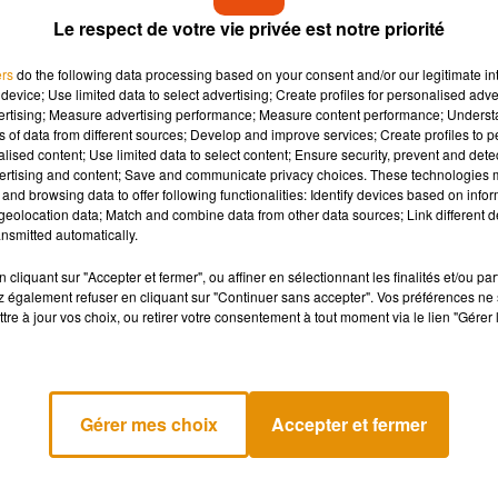
Le respect de votre vie privée est notre priorité
ers
do the following data processing based on your consent and/or our legitimate int
device; Use limited data to select advertising; Create profiles for personalised adver
vertising; Measure advertising performance; Measure content performance; Unders
ns of data from different sources; Develop and improve services; Create profiles to 
alised content; Use limited data to select content; Ensure security, prevent and detect
ertising and content; Save and communicate privacy choices. These technologies
and browsing data to offer following functionalities: Identify devices based on infor
eolocation data; Match and combine data from other data sources; Link different de
nsmitted automatically.
cliquant sur "Accepter et fermer", ou affiner en sélectionnant les finalités et/ou pa
 également refuser en cliquant sur "Continuer sans accepter". Vos préférences ne 
tre à jour vos choix, ou retirer votre consentement à tout moment via le lien "Gérer 
e
13 Déc. 2018 à 6 :16 PST
nie Edible Anus. A sa tête on retrouve Magnus Irving, un habitant
Gérer mes choix
Accepter et fermer
anus mais sans succès. Il aurait alors raconté sa mésaventure à
 alors accepté de faire le cobaye. Une demi-heure plus tard, le