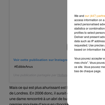
We and
our (447) partn
access information on a 
select personalised ad
statistics or combinatio
profiles to select person
Deliver and present adv
data such as IP address 
requested; Use precise g
based on information tra
Vous pouvez accepter en 
Voir cette publication sur Instagram
mes choix". Vous pouvez
ce site. Vous pouvez met
#EdibleAnus
bas de chaque page.
Une publication partagée par
Holland Oats
(@emceelokey) l
Mais ce qui est plus ahurissant est l’histoire de la compag
de Londres. En 2006 donc, il aurait essayé de mouler son 
une dame rencontré à un abri de bus. Cette dernière aurait
premier moulage d’anus en chocolat naissait !