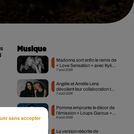
as
Musique
d
Madonna sort enfin le remix de
« Love Sensation » avec Kylie
7 août 2026
Minogue
Angèle et Amélie Lens
dévoilent leur collaboration tant
7 août 2026
attendue
Pomme emprunte le décor de
l’émission « Loups Garous »
uer sans accepter
6 août 2026
pour son...
La version réécrite de