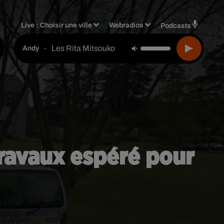
Live :
Choisir une ville
Webradios
Podcasts
Les Rita Mitsouko
-
Andy
travaux espéré pour