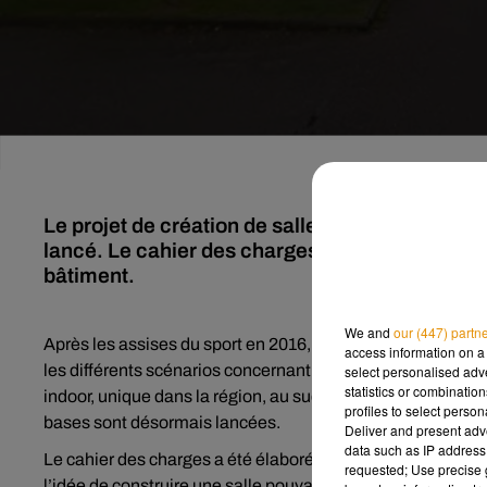
Le projet de création de salle d'athlétisme indo
lancé. Le cahier des charges a été élaboré. Re
bâtiment.
We and
our (447) partn
Après les assises du sport en 2016,
le département de la 
access information on a 
les différents scénarios concernant
ce projet Cheops
. L’i
select personalised ad
statistics or combinatio
indoor, unique dans la région, au sud de Limoges. Le progr
profiles to select person
bases sont désormais lancées.
Deliver and present adv
data such as IP address 
Le cahier des charges a été élaboré, mais il faudra encore
requested; Use precise g
l’idée de construire une salle pouvant accueillir 1000 per