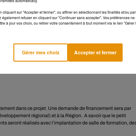
nsmitted automatically.
harge des sports et de la vie associative :
cliquant sur "Accepter et fermer", ou affiner en sélectionnant les finalités et/ou pa
 également refuser en cliquant sur "Continuer sans accepter". Vos préférences ne 
tre à jour vos choix, ou retirer votre consentement à tout moment via le lien "Gérer 
Gérer mes choix
Accepter et fermer
 semaines auprès
des architectes.
Celui qui sera retenu aura cart
fois quelques éléments bien précis :
artement dans ce projet. Une demande de financement sera par
éveloppement régional) et à la Région.
A savoir que le petit
s seront réalisés avec l’implantation de salle de formation, de