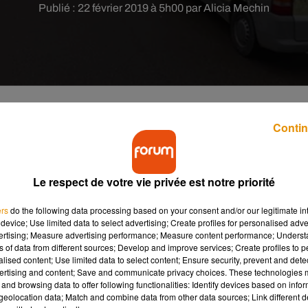
Publié : 22 février 2019 à 5h00 par Alicia Mechin
Contin
or à Limoges, le projet « Cheops » est officiellemen
ste à trouver l'architecte qui imaginera ce nouveau
Le respect de votre vie privée est notre priorité
ers
do the following data processing based on your consent and/or our legitimate int
Haute-Vienne
a mis en place un comité de pilotage pour aborder
device; Use limited data to select advertising; Create profiles for personalised adver
dée de base est la suivante : créer une nouvelle salle d’athlétism
vertising; Measure advertising performance; Measure content performance; Unders
ns of data from different sources; Develop and improve services; Create profiles to 
amme a été passé en réunion plénière le 12 février dernier. Les
alised content; Use limited data to select content; Ensure security, prevent and detect
ertising and content; Save and communicate privacy choices. These technologies
and browsing data to offer following functionalities: Identify devices based on infor
 l’affiner techniquement. Le Conseil départemental est parti dan
eolocation data; Match and combine data from other data sources; Link different de
sonnes, s’étendant sur
une surface de 8000 m2
environ. Précisio