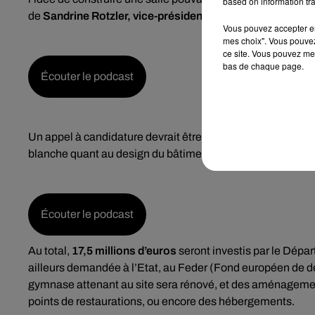
based on information tra
de
Sandrine Rotzler, vice-présidente du département, en c
Vous pouvez accepter en 
mes choix". Vous pouvez
ce site. Vous pouvez met
bas de chaque page.
Écouter le podcast
Un appel à candidature devrait être lancé d’ici quelques
blanche quant au design du bâtiment. En respectant toute
Écouter le podcast
Au total,
17,5 millions d’euros
seront investis par le Dép
ailleurs demandée à l’Etat, au Feder (Fond européen de d
gymnase attenant au site sera rénové, et des aménagement
points de restaurations, ou encore des hébergements.