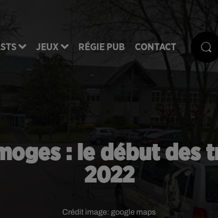
STS
JEUX
RÉGIE PUB
CONTACT
moges : le début des 
2022
Crédit image:
google maps