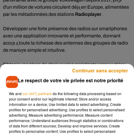
d'un million de voitures circulent déja̬ en Europe, alimentées
par les métadonnées des stations
Radioplayer
.
Développer une forte présence des radios sur smartphones
avec une application innovante et performante, donnant
acce̬s a̬ toute la richesse des antennes des groupes de radio
de manie̬re simple et intuitive.
Obtenir une place de choix sur les assistants vocaux et les
Continuer sans accepter
objets connectés via des développements éventuellement
spécifiques au marché français.
Le respect de votre vie privée est notre priorité
Radioplayer France
est un partenariat technologique qui
We and
our (447) partners
do the following data processing based on
your consent and/or our legitimate interest: Store and/or access
s’inscrit dans le cadre d’une licence de marque co-construite
information on a device; Use limited data to select advertising; Create
pour le marché français.
profiles for personalised advertising; Use profiles to select personalised
advertising; Measure advertising performance; Measure content
performance; Understand audiences through statistics or combinations
Les groupes de radios français réunis dans une société
of data from different sources; Develop and improve services; Create
commune ont fait le choix de collaborer avec
Radioplayer
profiles to personalise content; Use profiles to select personalised