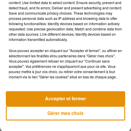
pour s’appuyer sur un acteur ayant une dimension
content; Use limited data to select content; Ensure security, prevent and
detect fraud, and fix errors; Deliver and present advertising and content;
européenne, voire mondiale.
Radioplayer
regroupe déja̬
Save and communicate privacy choices. These technologies may
l’offre des principaux acteurs radios dans 13 pays, la France
process personal data such as IP address and browsing data to offer
est le 14e̬me territoire européen a̬ lancer une telle solution,
following functionalities: Identify devices based on information actively
requested; Use precise geolocation data; Match and combine data from
présente également depuis peu aux Pays-Bas et en Sue̬de.
other data sources; Link different devices; Identify devices based on
information transmitted automatically.
Pour
Jean-Éric Valli
, Président de la société commune :
«
Vous pouvez accepter en cliquant sur "Accepter et fermer", ou affiner en
Nous sommes tre̬s heureux d’avoir choisi la plateforme
sélectionnant les finalités et/ou partenaires dans "Gérer mes choix".
Radioplayer pour pouvoir accroiÂtre notre distribution, la
Vous pouvez également refuser en cliquant sur "Continuer sans
maiÂtrise de nos contenus et notre accessibilité sur toutes
accepter". Vos préférences ne s'appliqueront que pour ce site. Vous
pouvez mettre à jour vos choix, ou retirer votre consentement à tout
les interfaces. L’univers automobile et les enceintes
moment via le lien "Gérer les cookies" situé en bas de chaque page.
connectées sont des lieux d’écoute naturels de la radio, et ils
doivent le rester dans le futur. De plus, c’est important d’avoir
choisi une solution européenne, cela va nous permettre
Accepter et fermer
d’échanger nos expériences entre groupes radios de
différents pays et de négocier a̬ un niveau plus important
Gérer mes choix
pour mieux nous faire entendre. »
Pour
Michael Hill
, directeur général de
Radioplayer
:
« La