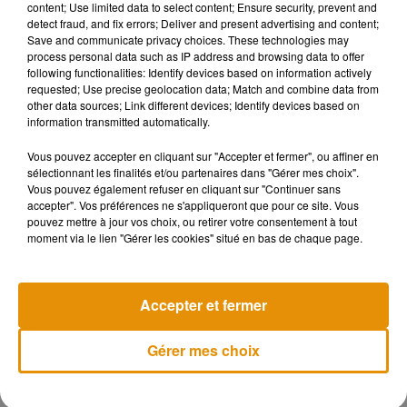
content; Use limited data to select content; Ensure security, prevent and
enjoyed the race from up there, this one was for you ❤️
detect fraud, and fix errors; Deliver and present advertising and content;
pic.twitter.com/KuXnuy3vcz
Save and communicate privacy choices. These technologies may
process personal data such as IP address and browsing data to offer
— Mathieu Van der Poel (@mathieuvdpoel)
November 16,
following functionalities: Identify devices based on information actively
requested; Use precise geolocation data; Match and combine data from
2019
other data sources; Link different devices; Identify devices based on
information transmitted automatically.
En juillet prochain, le Tour de France 2020 devrait lui rendre
hommage lors de son passage dans la commune où il
Vous pouvez accepter en cliquant sur "Accepter et fermer", ou affiner en
résidait.
sélectionnant les finalités et/ou partenaires dans "Gérer mes choix".
Vous pouvez également refuser en cliquant sur "Continuer sans
accepter". Vos préférences ne s'appliqueront que pour ce site. Vous
pouvez mettre à jour vos choix, ou retirer votre consentement à tout
moment via le lien "Gérer les cookies" situé en bas de chaque page.
Musique
Accepter et fermer
Madonna sort enfin le remix de « Love
Sensation » avec Kylie Minogue
Gérer mes choix
7 août 2026