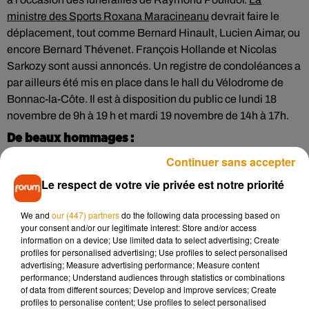
ministre des Sports Roxana Maracineanu
devrait faire le
déplacement, tout comme Bernard Hinault, Lucien Aimar, ou
encore Bernard Thévenet. François Hollande et Nicolas
Sarkozy sont aussi annoncés. Un registre de condoléances a
par ailleurs été mis en place dans le hall du Vélodrome de
Bonnac-la-Côte. Il est à disposition du public ce lundi 18
novembre de 9h à 19 h et mardi 19 novembre de 14h à 17h.
De beaux hommages :
Continuer sans accepter
Mathieu Van der Poel, qui n’est autre que le petit fils de
Raymond Poulidor a remporté ce week-end la 4ème manche
Le respect de votre vie privée est notre priorité
de la Coupe du Monde de Cyclo-Cross en République
We and
our (447) partners
do the following data processing based on
Tchèque. Le jeune champion a dédié sa victoire à son grand-
your consent and/or our legitimate interest: Store and/or access
père en écrivant un message sur les réseau sociaux où on
information on a device; Use limited data to select advertising; Create
pouvait lire : “J’aimerais sauter assez haut pour te dire
profiles for personalised advertising; Use profiles to select personalised
advertising; Measure advertising performance; Measure content
bonjour. J’espère que tu as apprécié la course de là-haut.
performance; Understand audiences through statistics or combinations
Celle-ci était pour toi””.
of data from different sources; Develop and improve services; Create
profiles to personalise content; Use profiles to select personalised
I wish I could bunnyhop high enough to say hello. Hope you