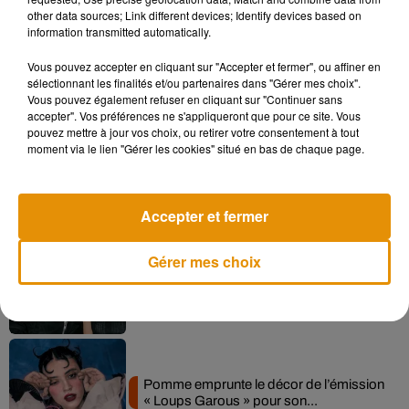
other data sources; Link different devices; Identify devices based on
information transmitted automatically.
Vous pouvez accepter en cliquant sur "Accepter et fermer", ou affiner en
Musique
sélectionnant les finalités et/ou partenaires dans "Gérer mes choix".
Vous pouvez également refuser en cliquant sur "Continuer sans
accepter". Vos préférences ne s'appliqueront que pour ce site. Vous
pouvez mettre à jour vos choix, ou retirer votre consentement à tout
Madonna sort enfin le remix de « Love
moment via le lien "Gérer les cookies" situé en bas de chaque page.
Sensation » avec Kylie Minogue
7 août 2026
Accepter et fermer
Gérer mes choix
Angèle et Amélie Lens dévoilent leur
collaboration tant attendue
7 août 2026
Pomme emprunte le décor de l’émission
« Loups Garous » pour son...