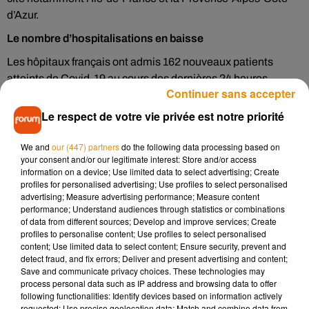
d’Azur.
Le nombre d’hospitalisations en baisse
Les hôpitaux français ont admis 162 nouveaux patients
atteints de Covid-19 au cours des dernières 24 heures,
Continuer sans accepter
contre 185 mardi. Au total, 4 806 personnes sont
hospitalisées pour une infection au Covid-19, un chiffre en
Le respect de votre vie privée est notre priorité
baisse (elles étaient 4 823 mardi).
We and
our (447) partners
do the following data processing based on
Le nombre de patients en réanimation a légèrement baissé,
your consent and/or our legitimate interest: Store and/or access
374 contre 380 la veille. 31 patients ont été admis dans des
information on a device; Use limited data to select advertising; Create
profiles for personalised advertising; Use profiles to select personalised
services de réanimation, contre 28, lundi 17 août.
advertising; Measure advertising performance; Measure content
Depuis le début de l’épidémie, 30 468 personnes sont
performance; Understand audiences through statistics or combinations
of data from different sources; Develop and improve services; Create
décédées en France (soit 17 décès depuis mardi).
profiles to personalise content; Use profiles to select personalised
content; Use limited data to select content; Ensure security, prevent and
Le pourcentage de tests positifs continue à légèrement
detect fraud, and fix errors; Deliver and present advertising and content;
augmenter, à 3,1% contre 3% mardi et 21 nouveaux foyers de
Save and communicate privacy choices. These technologies may
cas groupés (clusters) ont été détectés, a aussi indiqué la
process personal data such as IP address and browsing data to offer
following functionalities: Identify devices based on information actively
DGS.
requested; Use precise geolocation data; Match and combine data from