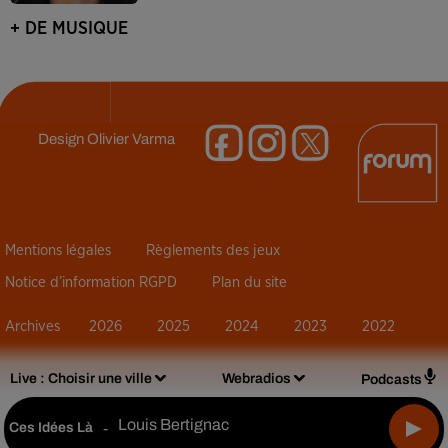
+ DE MUSIQUE
Design
Olivier Varma
Mentions légales
Règlements des jeux
Notice d’information RGPD
Plan du site
Archives
2026
2025
2024
2023
2022
Live :
Choisir une ville
Webradios
Podcasts
Louis Bertignac
Ces Idées Là
-