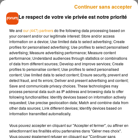
septembre. Si vous souhaitez postuler, vous pouvez le sur le
Continuer sans accepter
site :
https://supersoignants.fr/
.
Le respect de votre vie privée est notre priorité
Et puis sachez également que La Poste recrute des facteurs
en Sarthe. Une soixantaine de postes est à pourvoir en CDI.
We and
our (447) partners
do the following data processing based on
Selon
Ouest-France
, les futurs salariés bénéficieront d’une
your consent and/or our legitimate interest: Store and/or access
formation de 15 jours dédiée au métier de la distribution et de
information on a device; Use limited data to select advertising; Create
profiles for personalised advertising; Use profiles to select personalised
son environnement mais aussi au management de la santé
advertising; Measure advertising performance; Measure content
et à la sécurité au travail. Pour postuler, rendez-vous sur le
performance; Understand audiences through statistics or combinations
site :
laposterecrute.fr
of data from different sources; Develop and improve services; Create
profiles to personalise content; Use profiles to select personalised
content; Use limited data to select content; Ensure security, prevent and
detect fraud, and fix errors; Deliver and present advertising and content;
Save and communicate privacy choices. These technologies may
process personal data such as IP address and browsing data to offer
Musique
following functionalities: Identify devices based on information actively
requested; Use precise geolocation data; Match and combine data from
other data sources; Link different devices; Identify devices based on
information transmitted automatically.
Madonna sort enfin le remix de « Love
Sensation » avec Kylie Minogue
Vous pouvez accepter en cliquant sur "Accepter et fermer", ou affiner en
7 août 2026
sélectionnant les finalités et/ou partenaires dans "Gérer mes choix".
Vous pouvez également refuser en cliquant sur "Continuer sans