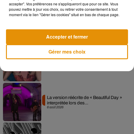
accepter". Vos préférences ne s'appliqueront que pour ce site. Vous
pouvez mettre à jour vos choix, ou retirer votre consentement à tout
moment via le lien "Gérer les cookies" situé en bas de chaque page.
Angèle et Amélie Lens dévoilent leur
collaboration tant attendue
7 août 2026
Accepter et fermer
Gérer mes choix
Pomme emprunte le décor de l’émission
« Loups Garous » pour son...
6 août 2026
La version réécrite de « Beautiful Day »
interprétée lors des...
6 août 2026