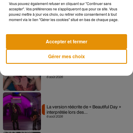
Vous pouvez également refuser en cliquant sur "Continuer sans
accepter". Vos préférences ne s'appliqueront que pour ce site. Vous
pouvez mettre à jour vos choix, ou retirer votre consentement à tout
moment via le lien "Gérer les cookies" situé en bas de chaque page.
Angèle et Amélie Lens dévoilent leur
collaboration tant attendue
7 août 2026
Accepter et fermer
Gérer mes choix
Pomme emprunte le décor de l’émission
« Loups Garous » pour son...
6 août 2026
La version réécrite de « Beautiful Day »
interprétée lors des...
6 août 2026