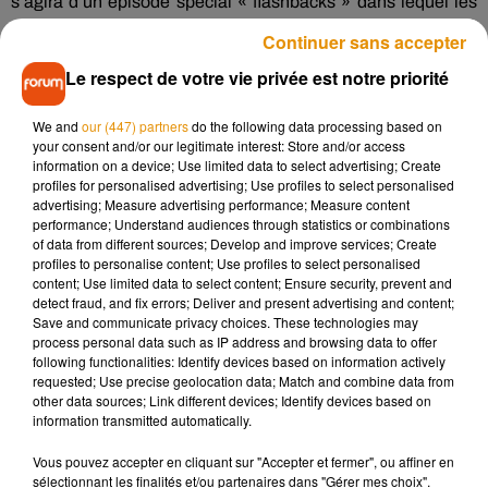
s’agira d’un épisode spécial «
flashbacks
» dans lequel les
deux acteurs incarneront les versions ados de leurs pères, à
Continuer sans accepter
savoir
FP
et Fred Andrews.
Riverdale
sera diffusée ce
Le respect de votre vie privée est notre priorité
mercredi 7 novembre aux Etats-Unis sur la chaîne CW.
Some things were different back then... Others, not so
We and
our (447) partners
do the following data processing based on
much... This Wednesday’s
#Riverdale
is an unmissable
your consent and/or our legitimate interest: Store and/or access
information on a device; Use limited data to select advertising; Create
blast from the past. Teen FP and Teen Fred streaking,
profiles for personalised advertising; Use profiles to select personalised
because why not? �xÈx}ÈxÈ�x� �xÈܠ️
advertising; Measure advertising performance; Measure content
pic.twitter.com/FK1LJFKxdr
performance; Understand audiences through statistics or combinations
of data from different sources; Develop and improve services; Create
— RobertoAguirreSacasa (@WriterRAS)
5 novembre 2018
profiles to personalise content; Use profiles to select personalised
content; Use limited data to select content; Ensure security, prevent and
detect fraud, and fix errors; Deliver and present advertising and content;
Save and communicate privacy choices. These technologies may
process personal data such as IP address and browsing data to offer
following functionalities: Identify devices based on information actively
Musique
requested; Use precise geolocation data; Match and combine data from
other data sources; Link different devices; Identify devices based on
information transmitted automatically.
Madonna sort enfin le remix de « Love
Vous pouvez accepter en cliquant sur "Accepter et fermer", ou affiner en
Sensation » avec Kylie Minogue
sélectionnant les finalités et/ou partenaires dans "Gérer mes choix".
7 août 2026