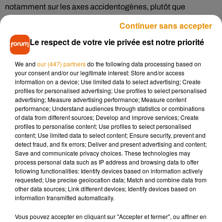
notamment sur les axes accidentogènes, plutôt que
d’abaisser la vitesse sur toutes les routes nationales et
Continuer sans accepter
départementales. Gros argument avancé dans cette lettre,
Le respect de votre vie privée est notre priorité
cette mesure impacterait directement les territoires ruraux.
Car bien souvent, la voiture constitue l’unique moyen de
We and
our (447) partners
do the following data processing based on
transport de proximité.
your consent and/or our legitimate interest: Store and/or access
information on a device; Use limited data to select advertising; Create
Parmi les signataires figurent les présidents des conseils
profiles for personalised advertising; Use profiles to select personalised
départementaux de l’Allier, la Charente, la Corrèze, la
advertising; Measure advertising performance; Measure content
Creuse, l’Essonne, l’Indre, la Saône-et-Loire, l’Yonne et le
performance; Understand audiences through statistics or combinations
of data from different sources; Develop and improve services; Create
Loiret. A savoir que la vitesse doit être abaissée sur tout le
profiles to personalise content; Use profiles to select personalised
er
réseau secondaire à partir du 1
juillet.
content; Use limited data to select content; Ensure security, prevent and
detect fraud, and fix errors; Deliver and present advertising and content;
Save and communicate privacy choices. These technologies may
process personal data such as IP address and browsing data to offer
following functionalities: Identify devices based on information actively
Musique
requested; Use precise geolocation data; Match and combine data from
other data sources; Link different devices; Identify devices based on
information transmitted automatically.
Madonna sort enfin le remix de « Love
Vous pouvez accepter en cliquant sur "Accepter et fermer", ou affiner en