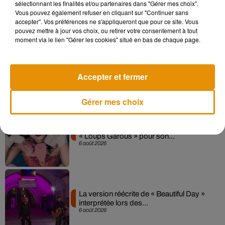
Sensation » avec Kylie Minogue
sélectionnant les finalités et/ou partenaires dans "Gérer mes choix".
7 août 2026
Vous pouvez également refuser en cliquant sur "Continuer sans
accepter". Vos préférences ne s'appliqueront que pour ce site. Vous
pouvez mettre à jour vos choix, ou retirer votre consentement à tout
moment via le lien "Gérer les cookies" situé en bas de chaque page.
Angèle et Amélie Lens dévoilent leur
collaboration tant attendue
Accepter et fermer
7 août 2026
Gérer mes choix
Pomme emprunte le décor de l’émission
« Loups Garous » pour son...
6 août 2026
La version réécrite de « Beautiful Day »
interprétée lors des...
6 août 2026