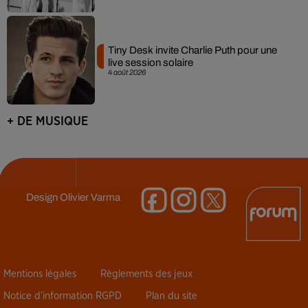
Tiny Desk invite Charlie Puth pour une
live session solaire
4 août 2026
+ DE MUSIQUE
Design
Olivier Varma
Mentions légales
Règlements des jeux
Notice d’information RGPD
Plan du site