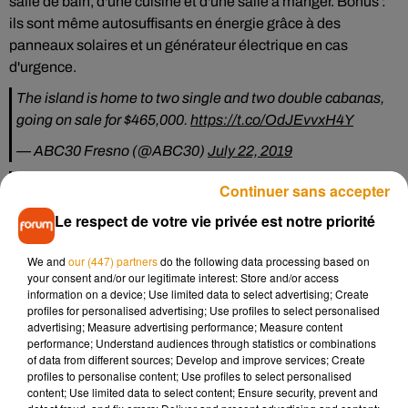
salle de bain, d'une cuisine et d'une salle à manger. Bonus :
ils sont même autosuffisants en énergie grâce à des
panneaux solaires et un générateur électrique en cas
d'urgence.
The island is home to two single and two double cabanas,
going on sale for $465,000.
https://t.co/OdJEvvxH4Y
— ABC30 Fresno (@ABC30)
July 22, 2019
This island in Belize can be yours for less than $500,000
Continuer sans accepter
pic.twitter.com/zmcM8MOSsS
Le respect de votre vie privée est notre priorité
— Money (@MONEY)
July 22, 2019
We and
our (447) partners
do the following data processing based on
Entourée d’une eau chaude, turquoise et transparente, cette
your consent and/or our legitimate interest: Store and/or access
pépite des Caraïbes
“vous donnera l’impression permanente
information on a device; Use limited data to select advertising; Create
d’être en vacances”
, affirme
7th Heaven Properties
, l’agent
profiles for personalised advertising; Use profiles to select personalised
advertising; Measure advertising performance; Measure content
immobilier qui se charge de cette vente extraordinaire. En
performance; Understand audiences through statistics or combinations
revanche, il vous faudra apprendre à piloter un bateau,
of data from different sources; Develop and improve services; Create
savoir vous débrouiller seul ou encore apprendre à pêcher.
profiles to personalise content; Use profiles to select personalised
content; Use limited data to select content; Ensure security, prevent and
En effet, l'île est complètement dépourvue de magasin et de