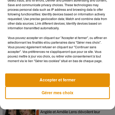
detect fraud, and fix errors; Deliver and present advertising and content;
restaurant. Enfin, sachez que le Belize est une démocratie
Save and communicate privacy choices. These technologies may
parlementaire membre du Commonwealth, où l'on parle
process personal data such as IP address and browsing data to offer
following functionalities: Identify devices based on information actively
l’anglais et où l’homosexualité est illégale et passible de dix
requested; Use precise geolocation data; Match and combine data from
ans de prison. En somme, il vaut peut-être mieux réfléchir à
other data sources; Link different devices; Identify devices based on
deux fois avant de vider votre PEL pour ce petit bout de
information transmitted automatically.
nature...
Vous pouvez accepter en cliquant sur "Accepter et fermer", ou affiner en
sélectionnant les finalités et/ou partenaires dans "Gérer mes choix".
Vous pouvez également refuser en cliquant sur "Continuer sans
accepter". Vos préférences ne s'appliqueront que pour ce site. Vous
pouvez mettre à jour vos choix, ou retirer votre consentement à tout
Musique
moment via le lien "Gérer les cookies" situé en bas de chaque page.
Madonna sort enfin le remix de « Love
Accepter et fermer
Sensation » avec Kylie Minogue
7 août 2026
Gérer mes choix
Angèle et Amélie Lens dévoilent leur