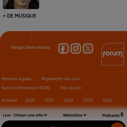
+ DE MUSIQUE
Design
Olivier Varma
Mentions légales
Règlements des jeux
Notice d’information RGPD
Plan du site
Archives
2026
2025
2024
2023
2022
Live :
Choisir une ville
Webradios
Podcasts