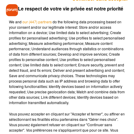
est suspecté de l'avoir accompagné lors de l'achat d'une
Le respect de votre vie privée est notre priorité
arme qui a servi lors de son attentat.
We and
our (447) partners
do the following data processing based on
Les gardes à vue de neuf autres personnes ont en revanche
your consent and/or our legitimate interest: Store and/or access
été levées mardi soir, sans qu'elles fassent l'objet de
information on a device; Use limited data to select advertising; Create
profiles for personalised advertising; Use profiles to select personalised
poursuites à ce stade.
advertising; Measure advertising performance; Measure content
performance; Understand audiences through statistics or combinations
Parmi ces personnes figurent trois collégiens, les parents, le
of data from different sources; Develop and improve services; Create
profiles to personalise content; Use profiles to select personalised
grand-père et le petit frère du meurtrier, mais aussi la
content; Use limited data to select content; Ensure security, prevent and
compagne de M. Sefrioui ainsi qu'un homme déjà condamné
detect fraud, and fix errors; Deliver and present advertising and content;
pour terrorisme et qui a été en contact avec l'assaillant.
Save and communicate privacy choices. These technologies may
process personal data such as IP address and browsing data to offer
following functionalities: Identify devices based on information actively
Un hommage national à 19h30
requested; Use precise geolocation data; Match and combine data from
other data sources; Link different devices; Identify devices based on
information transmitted automatically.
La France rendra dans la soirée un hommage national à
Samuel Paty à la Sorbonne. La cérémonie, en présence de
Vous pouvez accepter en cliquant sur "Accepter et fermer", ou affiner en
400 invités dont une centaine d'élèves d'établissements
sélectionnant les finalités et/ou partenaires dans "Gérer mes choix".
Vous pouvez également refuser en cliquant sur "Continuer sans
d'Ile-de-France, débutera à 19h30 dans la cour de la
accepter". Vos préférences ne s'appliqueront que pour ce site. Vous
Sorbonne, lieu symbolique de l'esprit des Lumières et de