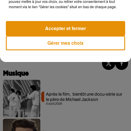
pouvez mettre à jour vos choix, ou retirer votre consentement à tout
l'enseignement.
moment via le lien "Gérer les cookies" situé en bas de chaque page.
Le président Emmanuel Macron devrait arriver un peu avant
Accepter et fermer
pour remettre la Légion d'honneur à titre posthume à
l'enseignant, en présence de sa famille.
Gérer mes choix
(Avec AFP)
Musique
Après le film, bientôt une docu-série sur
le père de Michael Jackson
5 août 2026