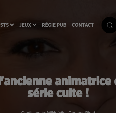
STS
JEUX
RÉGIE PUB
CONTACT
l'ancienne animatrice e
série culte !
Crédit image:
Wikipédia - Georges Biard