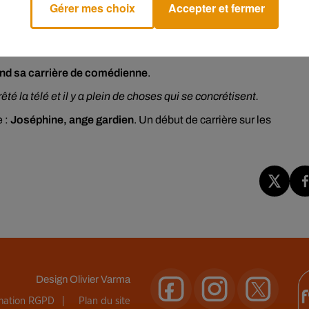
Gérer mes choix
Accepter et fermer
nstallée dans une vie confortable, une belle maison, qui est un p
end sa carrière de comédienne
.
rêté la télé et il y a plein de choses qui se concrétisent.
e :
Joséphine, ange gardien
. Un début de carrière sur les
Design
Olivier Varma
rmation RGPD
Plan du site