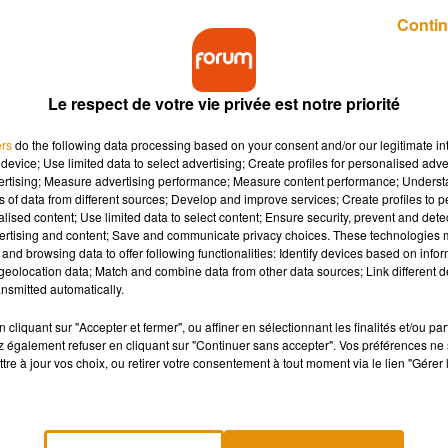
Publié : 30 octobre 2018 à 18h00 par Stéphane Hubert
Contin
Le respect de votre vie privée est notre priorité
ers
do the following data processing based on your consent and/or our legitimate int
device; Use limited data to select advertising; Create profiles for personalised adver
vertising; Measure advertising performance; Measure content performance; Unders
ns of data from different sources; Develop and improve services; Create profiles to 
e TV pendant de longues années. Aujourd'hui,
alised content; Use limited data to select content; Ensure security, prevent and detect
ice dans une série française renommée.
ertising and content; Save and communicate privacy choices. These technologies
and browsing data to offer following functionalities: Identify devices based on infor
eolocation data; Match and combine data from other data sources; Link different de
nsmitted automatically.
oursuivre
ses aspirations d’actrice
. Bien lui en a pris puisqu’ell
e
.
cliquant sur "Accepter et fermer", ou affiner en sélectionnant les finalités et/ou pa
 également refuser en cliquant sur "Continuer sans accepter". Vos préférences ne 
tre à jour vos choix, ou retirer votre consentement à tout moment via le lien "Gérer 
fet
dans l’épisode du célèbre
Commissaire Magellan
qui sera
 de
TV Mag
, le commissaire (incarné par Jacques Spiesser)
 Quétier adoptera
les traits de Sandrine Fontaine
. L’actrice s’est