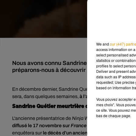
We and
our (447) partn
access information on a 
select personalised ad
statistics or combinatio
Nous avons connu Sandrine Quétier animatric
profiles to select person
préparons-nous à découvrir ses talents d'actr
Deliver and present adv
data such as IP address 
requested; Use precise g
based on information tra
En décembre dernier, Sandrine Quétier quittait
TF1
pour p
sera, dans quelques semaines,
à l’affiche d’une série cult
Vous pouvez accepter en 
mes choix". Vous pouvez
Sandrine Quétier meurtrière d'un cycliste ?
ce site. Vous pouvez met
bas de chaque page.
L'ancienne présentatrice de
Ninja Warrior
apparaîtra en ef
diffusé le 17 novembre sur
France 3
. Selon nos confrères
enquêtera sur
le décès d’un ancien cycliste
, et Sandrine