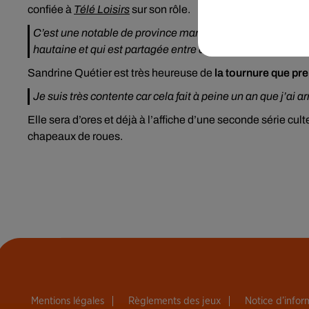
confiée à
Télé Loisirs
sur son rôle.
C’est une notable de province mariée à un restaurateur, i
hautaine et qui est partagée entre deux hommes.
Sandrine Quétier est très heureuse de
la tournure que pr
Je suis très contente car cela fait à peine un an que j’ai ar
Elle sera d’ores et déjà à l’affiche d’une seconde série cult
chapeaux de roues.
Mentions légales
Règlements des jeux
Notice d’info