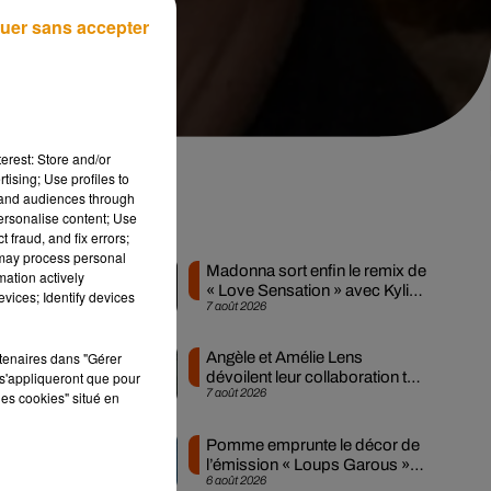
uer sans accepter
erest: Store and/or
tising; Use profiles to
tand audiences through
personalise content; Use
Musique
 fraud, and fix errors;
 may process personal
Madonna sort enfin le remix de
mation actively
« Love Sensation » avec Kylie
vices; Identify devices
7 août 2026
Minogue
e
rtenaires dans "Gérer
Angèle et Amélie Lens
s'appliqueront que pour
dévoilent leur collaboration tant
7 août 2026
les cookies" situé en
attendue
Pomme emprunte le décor de
l’émission « Loups Garous »
6 août 2026
pour son...