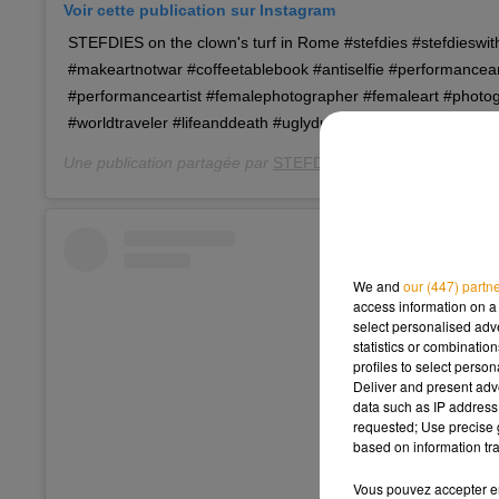
Voir cette publication sur Instagram
STEFDIES on the clown's turf in Rome #stefdies #stefdieswi
#makeartnotwar #coffeetablebook #antiselfie #performancea
#performanceartist #femalephotographer #femaleart #photo
#worldtraveler #lifeanddeath #uglyduck @weareuglyduck
Une publication partagée par
STEFDIES
(@stefdies) le
16 Jui
We and
our (447) partn
access information on a 
select personalised ad
statistics or combinatio
profiles to select person
Deliver and present adv
data such as IP address 
requested; Use precise g
based on information tra
Vous pouvez accepter en 