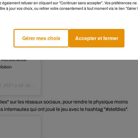
 également refuser en cliquant sur "Continuer sans accepter". Vos préférences ne 
tre à jour vos choix, ou retirer votre consentement à tout moment via le lien "Gérer 
oundart
Gérer mes choix
Accepter et fermer
#lifeanddeath
malephotographer
t #makeartnotwar
 #londonartist
ibition
. 2017 à 10 :42 PDT
fdies" sur les réseaux sociaux, pour rendre le physique moins
 internautes qui ont joué le jeu avec le hashtag "#stefdies".