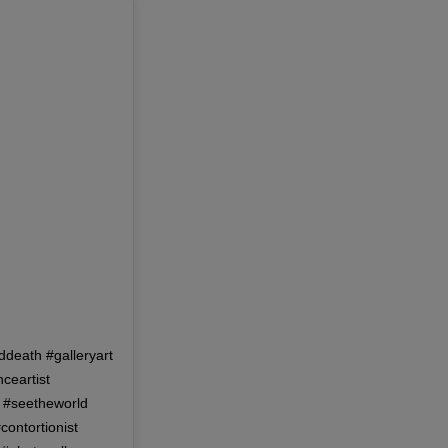
ddeath #galleryart
ceartist
y #seetheworld
contortionist