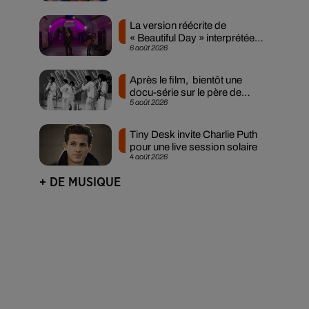
La version réécrite de
« Beautiful Day » interprétée
6 août 2026
lors des...
Après le film, bientôt une
docu-série sur le père de
5 août 2026
Michael Jackson
Tiny Desk invite Charlie Puth
pour une live session solaire
4 août 2026
+ DE MUSIQUE