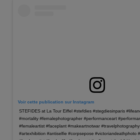
Voir cette publication sur Instagram
STEFIDES at La Tour Eiffel #stefdies #stegdiesinparis #lifean
#mortality #femalephotographer #performanceart #performan
#femaleartist #faceplant #makeartnotwar #travelphotograph
#artexhibition #antiselfie #corpsepose #victoriandeathphoto #