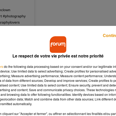
thclown
rt #photography
graphylovers
Contin
n 2017 à 4 :58 PDT
Le respect de votre vie privée est notre priorité
ers
do the following data processing based on your consent and/or our legitimate int
device; Use limited data to select advertising; Create profiles for personalised adver
vertising; Measure advertising performance; Measure content performance; Unders
ns of data from different sources; Develop and improve services; Create profiles to 
alised content; Use limited data to select content; Ensure security, prevent and detect
ertising and content; Save and communicate privacy choices. These technologies
and browsing data to offer following functionalities: Identify devices based on infor
eolocation data; Match and combine data from other data sources; Link different de
nsmitted automatically.
cliquant sur "Accepter et fermer", ou affiner en sélectionnant les finalités et/ou pa