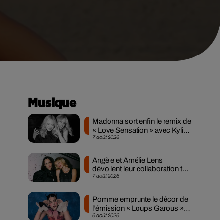
Musique
Madonna sort enfin le remix de
« Love Sensation » avec Kylie
7 août 2026
Minogue
Angèle et Amélie Lens
dévoilent leur collaboration tant
7 août 2026
attendue
Pomme emprunte le décor de
l’émission « Loups Garous »
6 août 2026
pour son...