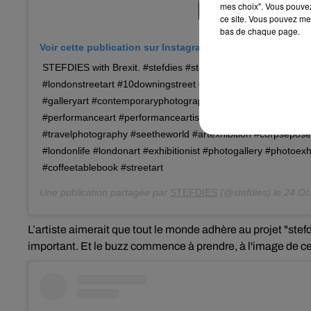
mes choix". Vous pouvez
ce site. Vous pouvez met
bas de chaque page.
Voir cette publication sur Instagram
STEFDIES with Brexit. #stefdies #stefdiesinlondon #brexit #f
#londonstreetart #10downingstreet #westminster #antiselfie 
#galleryart #contemporaryphotography #contmporaryart #fe
#performanceart #performanceartist #femaleartist #faceplan
#travelphotography #seetheworld #artexhibition #corpsepose
#londonlife #londonart #exhibitionist #photogallery #photoexh
#coffeetablebook #streetart
Une publication partagée par
STEFDIES
(@stefdies) le
24 Oct
L’artiste aimerait que tout le monde adhère au projet "ste
important. Et le buzz commence à prendre, à l'image de ces