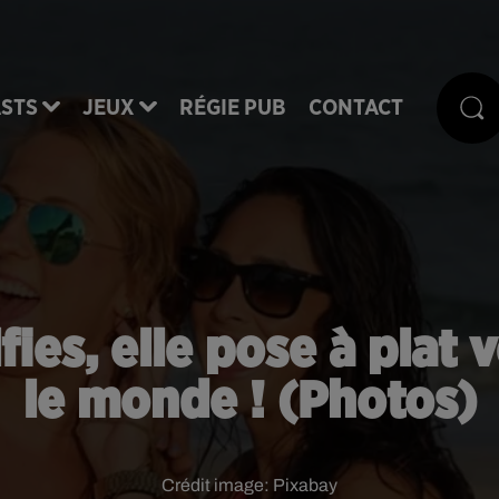
STS
JEUX
RÉGIE PUB
CONTACT
fies, elle pose à plat
le monde ! (Photos)
Crédit image:
Pixabay