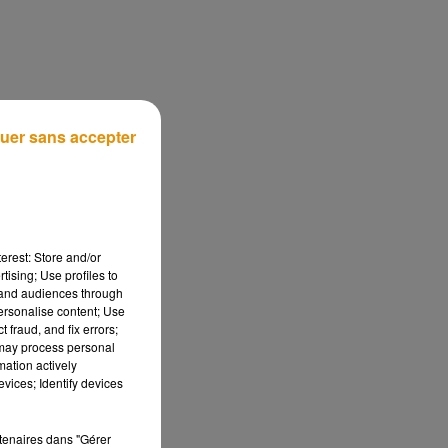
uer sans accepter
erest: Store and/or
tising; Use profiles to
tand audiences through
personalise content; Use
 fraud, and fix errors;
 may process personal
mation actively
vices; Identify devices
rtenaires dans "Gérer