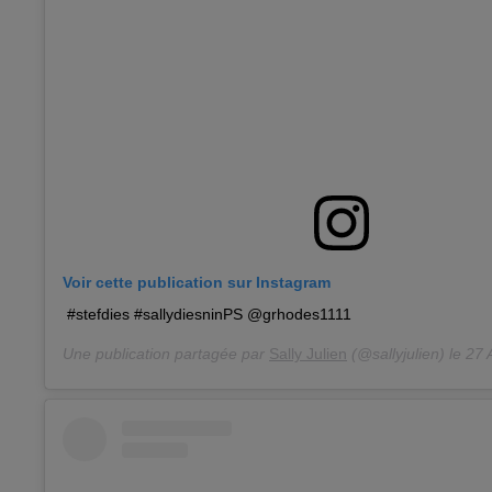
Voir cette publication sur Instagram
#stefdies #sallydiesninPS @grhodes1111
Une publication partagée par
Sally Julien
(@sallyjulien) le
27 A