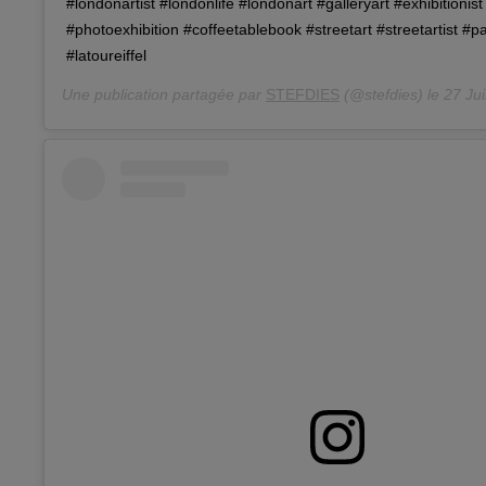
#londonartist #londonlife #londonart #galleryart #exhibitionis
#photoexhibition #coffeetablebook #streetart #streetartist #pa
#latoureiffel
Une publication partagée par
STEFDIES
(@stefdies) le
27 Jui