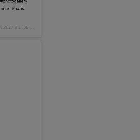
t #photogallery
risart #paris
n 2017 à 1 :55 PDT