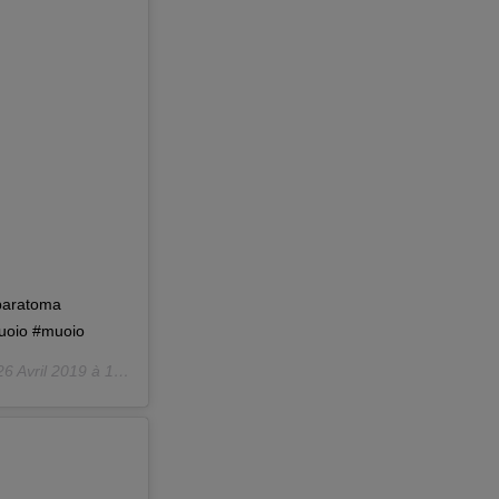
rbaratoma
muoio #muoio
26 Avril 2019 à 10 :20 PDT