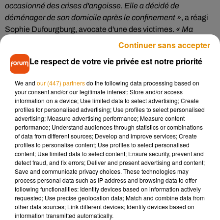
occasionné des crises d'angoisse. Elle a décidé de
déménager de son domicile après le confinement »
, a réagi
Sophie Dufourgburg, avocate d'une des victimes.
« Ma
cliente est encore terrorisée à l'idée de le revoir. Elle travaille
Continuer sans accepter
dans une brasserie du centre-ville et avait été tétanisée,
Le respect de votre vie privée est notre priorité
contrainte d'arrêter son service, lorsqu'elle l'avait croisé »
, a
déclaré de son côté Philippe Goupille, avocat de la seconde
We and
our (447) partners
do the following data processing based on
victime.
your consent and/or our legitimate interest: Store and/or access
information on a device; Use limited data to select advertising; Create
Hier, un autre joueur du SCO Angers, Stéphane Bahoken,
profiles for personalised advertising; Use profiles to select personalised
avait déjà été condamné à quatre mois de prison avec sursis
advertising; Measure advertising performance; Measure content
performance; Understand audiences through statistics or combinations
pour violences, insultes et menaces de mort à l'encontre de
of data from different sources; Develop and improve services; Create
son ex-compagne, ainsi qu'à trois mois avec sursis pour un
profiles to personalise content; Use profiles to select personalised
délit routier.
content; Use limited data to select content; Ensure security, prevent and
detect fraud, and fix errors; Deliver and present advertising and content;
(avec AFP)
Save and communicate privacy choices. These technologies may
process personal data such as IP address and browsing data to offer
following functionalities: Identify devices based on information actively
requested; Use precise geolocation data; Match and combine data from
other data sources; Link different devices; Identify devices based on
information transmitted automatically.
Musique