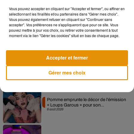
Vous pouvez accepter en cliquant sur "Accepter et fermer", ou affiner en
sélectionnant les finalités et/ou partenaires dans "Gérer mes choix".
Vous pouvez également refuser en cliquant sur "Continuer sans
Madonna sort enfin le remix de « Love
accepter". Vos préférences ne s'appliqueront que pour ce site. Vous
Sensation » avec Kylie Minogue
pouvez mettre à jour vos choix, ou retirer votre consentement à tout
7 août 2026
moment via le lien "Gérer les cookies" situé en bas de chaque page.
Accepter et fermer
Angèle et Amélie Lens dévoilent leur
collaboration tant attendue
7 août 2026
Gérer mes choix
Pomme emprunte le décor de l’émission
« Loups Garous » pour son...
6 août 2026