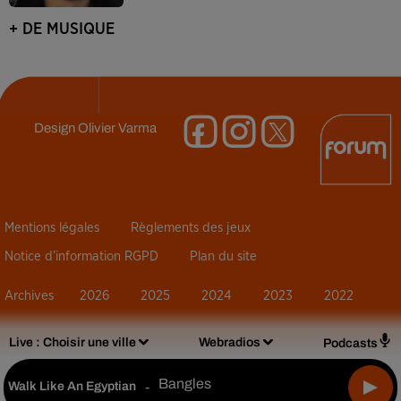
+ DE MUSIQUE
Design
Olivier Varma
Mentions légales
Règlements des jeux
Notice d’information RGPD
Plan du site
Archives
2026
2025
2024
2023
2022
Live :
Choisir une ville
Webradios
Podcasts
Bangles
Walk Like An Egyptian
-