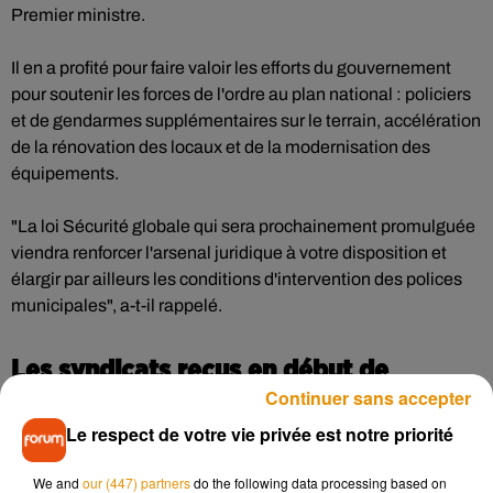
Premier ministre.
Il en a profité pour faire valoir les efforts du gouvernement
pour soutenir les forces de l'ordre au plan national : policiers
et de gendarmes supplémentaires sur le terrain, accélération
de la rénovation des locaux et de la modernisation des
équipements.
"La loi Sécurité globale qui sera prochainement promulguée
viendra renforcer l'arsenal juridique à votre disposition et
élargir par ailleurs les conditions d'intervention des polices
municipales", a-t-il rappelé.
Les syndicats reçus en début de
Continuer sans accepter
semaine
Le respect de votre vie privée est notre priorité
Jean Castex a également annoncé à cette occasion qu’il
recevra, avec le ministre de l'Intérieur Gérald Darmanin, les
We and
our (447) partners
do the following data processing based on