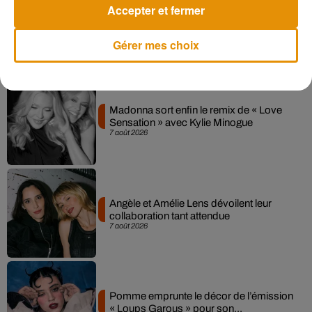
Accepter et fermer
Gérer mes choix
Musique
Madonna sort enfin le remix de « Love
Sensation » avec Kylie Minogue
7 août 2026
Angèle et Amélie Lens dévoilent leur
collaboration tant attendue
7 août 2026
Pomme emprunte le décor de l’émission
« Loups Garous » pour son...