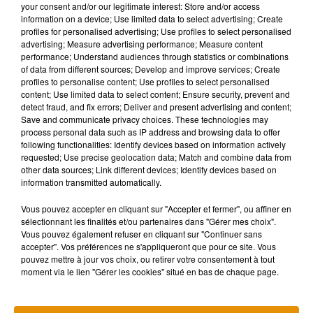
syndicats de police "en début de semaine prochaine".
your consent and/or our legitimate interest: Store and/or access
information on a device; Use limited data to select advertising; Create
profiles for personalised advertising; Use profiles to select personalised
Eric Masson, le policier de 36 ans abattu mercredi, père de
advertising; Measure advertising performance; Measure content
deux enfants, "fils" et frère de policiers, était "un policier
performance; Understand audiences through statistics or combinations
of data from different sources; Develop and improve services; Create
exemplaire", "un serviteur de l'État, un serviteur de la
profiles to personalise content; Use profiles to select personalised
République, mort au service de son pays", a souligné M.
content; Use limited data to select content; Ensure security, prevent and
Castex en rappelant que sept policiers sont morts "en
detect fraud, and fix errors; Deliver and present advertising and content;
Save and communicate privacy choices. These technologies may
mission" en 2020.
process personal data such as IP address and browsing data to offer
following functionalities: Identify devices based on information actively
Eric Masson "était engagé dans la lutte contre l'insécurité du
requested; Use precise geolocation data; Match and combine data from
other data sources; Link different devices; Identify devices based on
quotidien et plus particulièrement dans la lutte contre toutes
information transmitted automatically.
les formes de trafics, dont celui de stupéfiants, érigé comme
la priorité du gouvernement", a-t-il ajouté.
Vous pouvez accepter en cliquant sur "Accepter et fermer", ou affiner en
sélectionnant les finalités et/ou partenaires dans "Gérer mes choix".
Vous pouvez également refuser en cliquant sur "Continuer sans
accepter". Vos préférences ne s'appliqueront que pour ce site. Vous
pouvez mettre à jour vos choix, ou retirer votre consentement à tout
moment via le lien "Gérer les cookies" situé en bas de chaque page.
(Avec AFP)