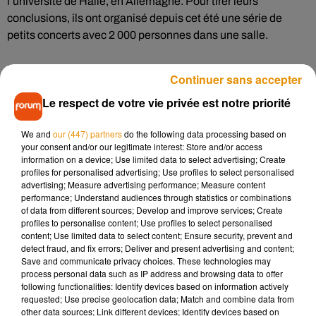
l’université de Halle, en Allemagne. Pour tirer leurs
conclusions, ils ont organisé depuis cet été une série de
petits concerts avec 2 000 personnes dans une salle.
Et les résultats viennent d’être publiés. Selon eux, il est bien
Continuer sans accepter
possible d’organiser de tels évènements sans affoler les
Le respect de votre vie privée est notre priorité
compteurs du coronavirus. À condition, bien évidemment, de
respecter certaines règles qui rendraient
« faibles, voire très
We and
our (447) partners
do the following data processing based on
faibles »
les risques de transmission.
your consent and/or our legitimate interest: Store and/or access
information on a device; Use limited data to select advertising; Create
Première condition : avoir une excellente ventilation. Le
profiles for personalised advertising; Use profiles to select personalised
advertising; Measure advertising performance; Measure content
public devra aussi garder son masque, le placement devra
performance; Understand audiences through statistics or combinations
être organisé et l’affluence limitée afin de permettre à chacun
of data from different sources; Develop and improve services; Create
de respecter une certaine distanciation. En clair, le but est de
profiles to personalise content; Use profiles to select personalised
content; Use limited data to select content; Ensure security, prevent and
réduire au maximum les contacts. Alors vous ne pourrez pas
detect fraud, and fix errors; Deliver and present advertising and content;
porter votre voisin de concert sur les épaules, mais c’est
Save and communicate privacy choices. These technologies may
toujours mieux que rien.
process personal data such as IP address and browsing data to offer
following functionalities: Identify devices based on information actively
requested; Use precise geolocation data; Match and combine data from
other data sources; Link different devices; Identify devices based on