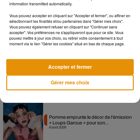
information transmitted automatically.
Musique
Vous pouvez accepter en cliquant sur "Accepter et fermer", ou affiner en
sélectionnant les finalités et/ou partenaires dans "Gérer mes choix".
Vous pouvez également refuser en cliquant sur "Continuer sans
accepter". Vos préférences ne s'appliqueront que pour ce site. Vous
Madonna sort enfin le remix de « Love
pouvez mettre à jour vos choix, ou retirer votre consentement à tout
Sensation » avec Kylie Minogue
moment via le lien "Gérer les cookies" situé en bas de chaque page.
7 août 2026
Accepter et fermer
Angèle et Amélie Lens dévoilent leur
Gérer mes choix
collaboration tant attendue
7 août 2026
Pomme emprunte le décor de l’émission
« Loups Garous » pour son...
6 août 2026