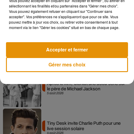
Vous pouvez accepter en cliquant sur "Accepter et fermer", ou affiner en
Pomme emprunte le décor de l’émission
sélectionnant les finalités et/ou partenaires dans "Gérer mes choix".
« Loups Garous » pour son...
Vous pouvez également refuser en cliquant sur "Continuer sans
6 août 2026
accepter". Vos préférences ne s'appliqueront que pour ce site. Vous
pouvez mettre à jour vos choix, ou retirer votre consentement à tout
moment via le lien "Gérer les cookies" situé en bas de chaque page.
La version réécrite de « Beautiful Day »
Accepter et fermer
interprétée lors des...
6 août 2026
Gérer mes choix
Après le film, bientôt une docu-série sur
le père de Michael Jackson
5 août 2026
Tiny Desk invite Charlie Puth pour une
live session solaire
4 août 2026