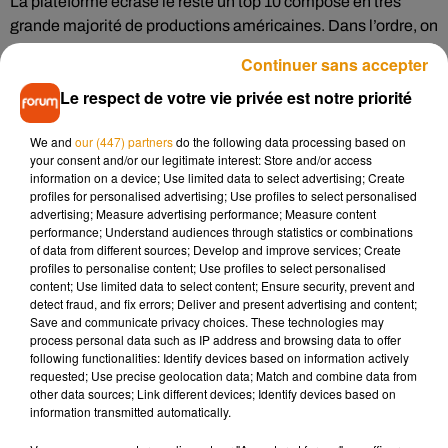
La plateforme écrase le reste un top 10 composé en très
grande majorité de productions américaines. Dans l’ordre, on
retrouve aussi
Vikings, The Crown, Murder, Les Demoiselles
Continuer sans accepter
du téléphone, Riverdale
et
The 100
. Jamais démodée, la
Le respect de votre vie privée est notre priorité
mythique série
Friends
ferme ce classement.
We and
our (447) partners
do the following data processing based on
Toujours en France, les plateformes continuent de séduire
your consent and/or our legitimate interest: Store and/or access
de plus en plus de monde. En 2020, les Netflix, Amazon
information on a device; Use limited data to select advertising; Create
Prime Video, Disney+ et compagnie ont totalisé 8,3 millions
profiles for personalised advertising; Use profiles to select personalised
advertising; Measure advertising performance; Measure content
d’utilisateurs. Soit presque deux fois plus qu’en 2019. Des
performance; Understand audiences through statistics or combinations
abonnés qui sont restés sur les plateformes en moyenne
of data from different sources; Develop and improve services; Create
trois heures par jour cette année, soit une dizaine de minutes
profiles to personalise content; Use profiles to select personalised
content; Use limited data to select content; Ensure security, prevent and
de plus que l’année d’avant.
detect fraud, and fix errors; Deliver and present advertising and content;
Save and communicate privacy choices. These technologies may
process personal data such as IP address and browsing data to offer
following functionalities: Identify devices based on information actively
requested; Use precise geolocation data; Match and combine data from
Musique
other data sources; Link different devices; Identify devices based on
information transmitted automatically.