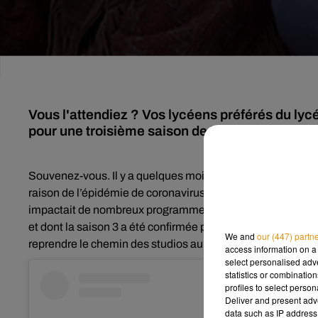
Vous l'attendiez ? Vos lycéens préférés du lycé
pour une troisième saison de "Sex Education" s
Souvenez-vous. Il y a quelques mois, on vous annonçait 
raison de l’épidémie de coronavirus. Une décision lourde 
impactait de nombreux programmes telle que la série à s
et
dont la saison 3 a été confirmée par le géant du streamin
We and
our (447) partn
reprendre le chemin des studios
au mois d’août.
access information on a 
select personalised ad
statistics or combinatio
profiles to select person
Deliver and present adv
data such as IP address 