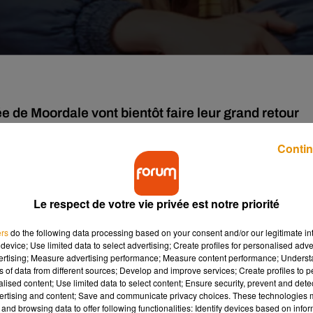
e de Moordale vont bientôt faire leur grand retour
ur Netflix !
Contin
que
le tournage de
la série
Sex Education
était suspendue en
de conséquences pour Netflix et Eleven Films puisque cela
Le respect de votre vie privée est notre priorité
uccès mettant à l'honneur
l
es consultations d’Otis et Maeve
g. En effet, les acteurs de
la série phare de Netflix
devraient do
ers
do the following data processing based on your consent and/or our legitimate int
device; Use limited data to select advertising; Create profiles for personalised adver
vertising; Measure advertising performance; Measure content performance; Unders
ns of data from different sources; Develop and improve services; Create profiles to 
alised content; Use limited data to select content; Ensure security, prevent and detect
ertising and content; Save and communicate privacy choices. These technologies
and browsing data to offer following functionalities: Identify devices based on infor