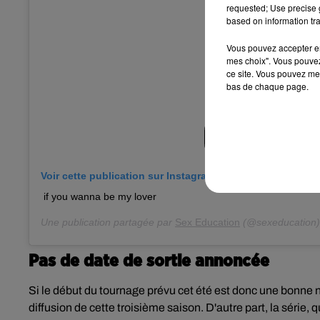
requested; Use precise g
based on information tra
Vous pouvez accepter en 
mes choix". Vous pouvez
ce site. Vous pouvez met
bas de chaque page.
Voir cette publication sur Instagram
if you wanna be my lover
Une publication partagée par
Sex Education
(@sexeducation)
Pas de date de sortie annoncée
Si le début du tournage prévu cet été est donc une bonne n
diffusion de cette troisième saison. D'autre part, la
série, 