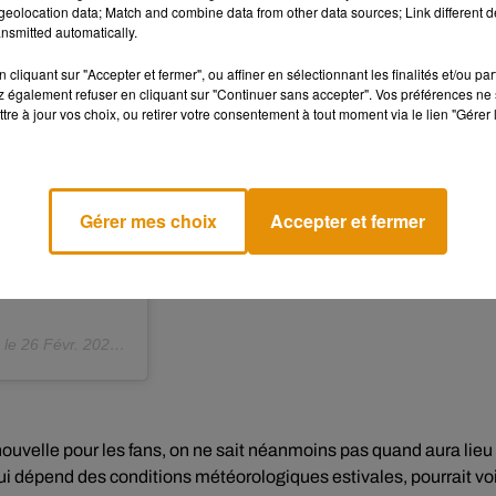
eolocation data; Match and combine data from other data sources; Link different de
nsmitted automatically.
cliquant sur "Accepter et fermer", ou affiner en sélectionnant les finalités et/ou pa
 également refuser en cliquant sur "Continuer sans accepter". Vos préférences ne 
tre à jour vos choix, ou retirer votre consentement à tout moment via le lien "Gérer 
Gérer mes choix
Accepter et fermer
 le
26 Févr. 2020 à 9 :29 PST
ouvelle pour les fans, on ne sait néanmoins pas quand aura lieu 
qui dépend des conditions météorologiques estivales, pourrait vo