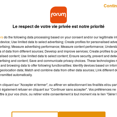
Publié : 2 février 2018 à 16h15 par Aurélie Amcn
Contin
Le respect de votre vie privée est notre priorité
ers
do the following data processing based on your consent and/or our legitimate int
device; Use limited data to select advertising; Create profiles for personalised adver
vertising; Measure advertising performance; Measure content performance; Unders
ns of data from different sources; Develop and improve services; Create profiles to 
e City". Kim Cattrall et Sarah Jessica Parker règlent
alised content; Use limited data to select content; Ensure security, prevent and detect
ertising and content; Save and communicate privacy choices. These technologies
and browsing data to offer following functionalities: Identify devices based on infor
eolocation data; Match and combine data from other data sources; Link different de
nsmitted automatically.
ity
.
Dans la série, Kim
Cattrall
et Sarah Jessica Parker semblai
xclusivement devant les caméras.
En coulisses, les deux stars
cliquant sur "Accepter et fermer", ou affiner en sélectionnant les finalités et/ou pa
 également refuser en cliquant sur "Continuer sans accepter". Vos préférences ne 
a récemment révélé Kim
Cattrall
, affirmant ne jamais avoir
créé
tre à jour vos choix, ou retirer votre consentement à tout moment via le lien "Gérer 
st donc au tour de Sarah Jessica Parker de prendre la parole sur
uer les récents propos de son ancienne partenaire à l’écran.
e parce que ce n’est pas comme ça que je me souviens de ce