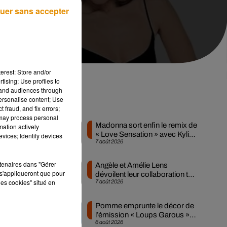
uer sans accepter
erest: Store and/or
tising; Use profiles to
tand audiences through
personalise content; Use
Musique
 fraud, and fix errors;
 may process personal
Madonna sort enfin le remix de
mation actively
« Love Sensation » avec Kylie
vices; Identify devices
7 août 2026
Minogue
ent
 ne
rtenaires dans "Gérer
Angèle et Amélie Lens
s'appliqueront que pour
de
dévoilent leur collaboration tant
les cookies" situé en
7 août 2026
attendue
 le
Pomme emprunte le décor de
l’émission « Loups Garous »
tte
6 août 2026
pour son...