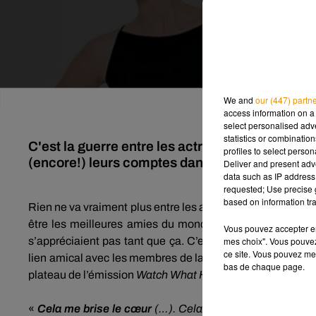
We and
our (447) partn
access information on a 
select personalised ad
statistics or combinatio
C'est la guerre entre les actrices de "Sex & Th
profiles to select person
(encore!) leurs comptes dans les médias.
Deliver and present adv
data such as IP address 
requested; Use precise g
based on information tra
Rien ne va vraiment plus entre les actrices de
Sex
& The
C
être les meilleures amies du monde.
Mais ça, c’était e
Vous pouvez accepter en 
mes choix". Vous pouvez
s’appréciaient pas tant que ça.
C’est en tout cas ce qu’
ce site. Vous pouvez met
lien amical avec les membres de la série.
Aujourd’hui, c’e
bas de chaque page.
plateau de
l’émission
Watch What Happens Live
et d’évoq
«
Cela me brise le cœur
(…)
.
Cela m’a beaucoup dérangé