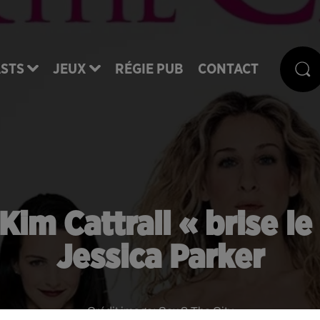
STS
JEUX
RÉGIE PUB
CONTACT
 Kim Cattrall « brise l
Jessica Parker
Crédit image:
Sex & The City