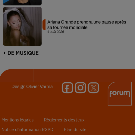
Ariana Grande prendra une pause après
sa tournée mondiale
4 août 2026
+ DE MUSIQUE
Design
Olivier Varma
Mentions légales
Règlements des jeux
Notice d’information RGPD
Plan du site