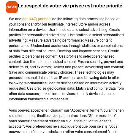
n’a pas tord.
Le respect de votre vie privée est notre priorité
L'auteure poursuit en affirmant que «
les femmes ont
également besoin d’apprendre à dire à leur partenaire
We and
our (447) partners
do the following data processing based on
your consent and/or our legitimate interest: Store and/or access
d’attendre, car les hommes ont tendance à se laisser
information on a device; Use limited data to select advertising; Create
emporter par leurs impulsions et vouloir aller trop vite.
Or, un
profiles for personalised advertising; Use profiles to select personalised
peu de lenteur fait monter, et même doubler le plaisir
».
advertising; Measure advertising performance; Measure content
performance; Understand audiences through statistics or combinations
of data from different sources; Develop and improve services; Create
profiles to personalise content; Use profiles to select personalised
content; Use limited data to select content; Ensure security, prevent and
detect fraud, and fix errors; Deliver and present advertising and content;
Musique
Save and communicate privacy choices. These technologies may
process personal data such as IP address and browsing data to offer
following functionalities: Identify devices based on information actively
requested; Use precise geolocation data; Match and combine data from
Pomme emprunte le décor de l’émission
other data sources; Link different devices; Identify devices based on
« Loups Garous » pour son...
information transmitted automatically.
6 août 2026
Vous pouvez accepter en cliquant sur "Accepter et fermer", ou affiner en
sélectionnant les finalités et/ou partenaires dans "Gérer mes choix".
Vous pouvez également refuser en cliquant sur "Continuer sans
accepter". Vos préférences ne s'appliqueront que pour ce site. Vous
La version réécrite de « Beautiful Day »
pouvez mettre à jour vos choix, ou retirer votre consentement à tout