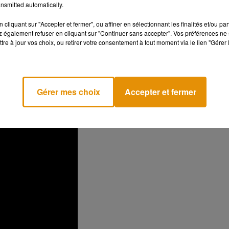
nsmitted automatically.
ien sûr’’, sans avoir conscience que cela allait changer ma vie
», a
cliquant sur "Accepter et fermer", ou affiner en sélectionnant les finalités et/ou pa
uite demandé au public de l’imiter et reproduire son fameu
 également refuser en cliquant sur "Continuer sans accepter". Vos préférences ne 
.
tre à jour vos choix, ou retirer votre consentement à tout moment via le lien "Gérer 
 de vous va connaître ce moment qui change une vie et on pou
…), c’est le moment de décider qui vous êtes, ce que vous faites
(…). Nous avons le droit d’être puissant.e, et ce, peu importe
Gérer mes choix
Accepter et fermer
nne n’a le droit de nous retirer ça
». Une scène et des paro