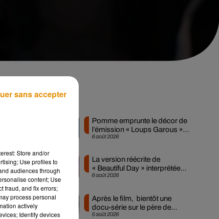
uer sans accepter
 «
Musique
Pomme emprunte le décor de
l’émission « Loups Garous »
6 août 2026
pour son...
rès
erest: Store and/or
nes
La version réécrite de
tising; Use profiles to
 la
« Beautiful Day » interprétée
tand audiences through
6 août 2026
lors des...
personalise content; Use
 fraud, and fix errors;
çon
 may process personal
Après le film, bientôt une
mation actively
 un
docu-série sur le père de
vices; Identify devices
5 août 2026
Michael Jackson
ais