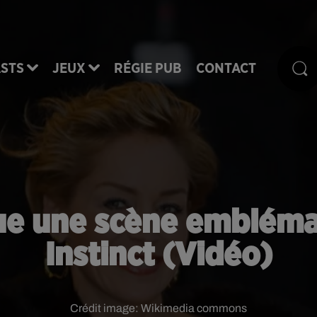
STS
JEUX
RÉGIE PUB
CONTACT
ue une scène emblémat
Instinct (Vidéo)
Crédit image:
Wikimedia commons