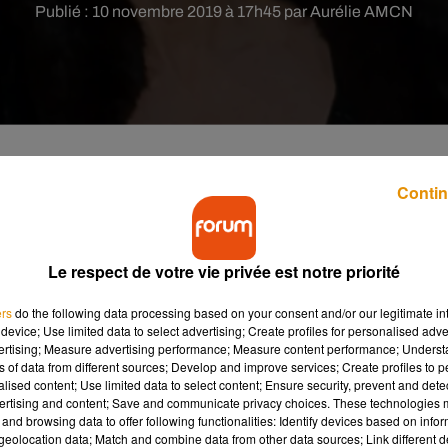
Publié : 10 novembre 2019 à 17h45 par Aurélie AMCN
Contin
de prix en rejouant une scène emblématique du film
e femme sexy et provocante. Regardez !
Le respect de votre vie privée est notre priorité
rôle de Catherine Tramell dans
Basic Instinct
, une femme fatale t
ers
do the following data processing based on your consent and/or our legitimate int
ar désormais âgée de 61 ans a décidé de rejouer l’une des scè
device; Use limited data to select advertising; Create profiles for personalised adver
atographie. Cela s’est passé le 7 novembre dernier lors de
vertising; Measure advertising performance; Measure content performance; Unders
prix de « Femme de l’année ».
ns of data from different sources; Develop and improve services; Create profiles to 
alised content; Use limited data to select content; Ensure security, prevent and detect
uite assise, au milieu de la scène, et a croisé ses jambes de fa
ertising and content; Save and communicate privacy choices. These technologies
and browsing data to offer following functionalities: Identify devices based on infor
e
Basic Instinct
. «
Il y a quelques années, je me suis assise dans
eolocation data; Match and combine data from other data sources; Link different de
, car on la voit dans la scène, alors tu ne devrais pas en porter, m