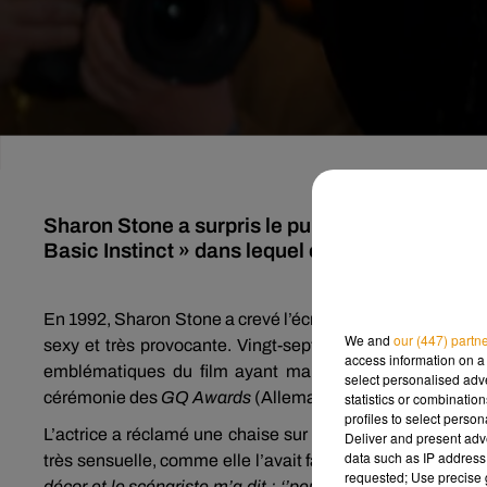
Sharon Stone a surpris le public d'une remise 
Basic Instinct » dans lequel elle incarnait un
En 1992, Sharon Stone a crevé l’écran en interprétant le 
We and
our (447) partn
sexy et très provocante. Vingt-sept ans plus tard, la st
access information on a 
emblématiques du film ayant marqué sa carrière ciném
select personalised ad
cérémonie des
GQ Awards
(Allemagne) où elle a reçu le 
statistics or combinatio
profiles to select person
L’actrice a réclamé une chaise sur laquelle elle s’est ens
Deliver and present adv
data such as IP address 
très sensuelle, comme elle l’avait fait dans le scénario d
requested; Use precise g
décor et le scénariste m’a dit : ‘’peux-tu retirer ta culotte