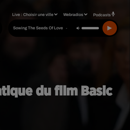
Live :
Choisir une ville
Webradios
Podcasts
Tears For Fears
-
Sowing The Seeds Of Love
ique du film Basic