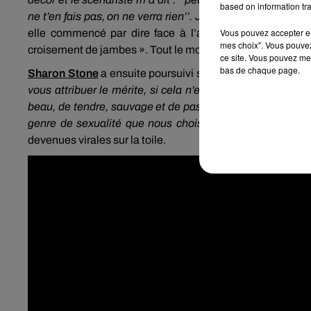
based on information tra
ne t’en fais pas, on ne verra rien’’. Je lui ai répondu : ‘’b
Vous pouvez accepter en 
elle commencé par dire face à l’assemblée. Elle a ens
mes choix". Vous pouvez
croisement de jambes ». Tout le monde s’est prêté au jeu..
ce site. Vous pouvez met
bas de chaque page.
Sharon Stone
a ensuite poursuivi son discours : «
Chacun
vous attribuer le mérite, si cela n’est pas déjà le cas (
beau, de tendre, sauvage et de passionné pour vous-même 
genre de sexualité que nous choisissons d’avoir et perso
devenues virales sur la toile.