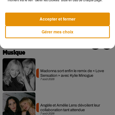
aussi annoncé la sortie de la chanson
Luna
en duo
avec
Boostee
et dont il a lui-même réalisé le clip, avant
d’entamer le tournage d’un autre film dans lequel il tiendra,
Accepter et fermer
cette fois-ci, le premier rôle.
Que de beaux projets pour
Slimane en 2018 !
Gérer mes choix
Musique
Madonna sort enfin le remix de « Love
Sensation » avec Kylie Minogue
7 août 2026
Angèle et Amélie Lens dévoilent leur
collaboration tant attendue
7 août 2026