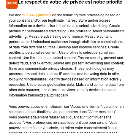
Le respect de votre vie privée est notre priorité
We and
our (447) partners
do the following data processing based on
your consent and/or our legitimate interest: Store and/or access
information on a device; Use limited data to select advertising; Create
profiles for personalised advertising; Use profiles to select personalised
advertising; Measure advertising performance; Measure content
performance; Understand audiences through statistics or combinations
of data from different sources; Develop and improve services; Create
profiles to personalise content; Use profiles to select personalised
content; Use limited data to select content; Ensure security, prevent and
detect fraud, and fix errors; Deliver and present advertising and content;
Save and communicate privacy choices. These technologies may
process personal data such as IP address and browsing data to offer
following functionalities: Identify devices based on information actively
En attendant de retrouver Slimane dans les salles obscures,
requested; Use precise geolocation data; Match and combine data from
on le retrouve aux côtés de Maître
Gims
et de son petit-
other data sources; Link different devices; Identify devices based on
fère
Dadju
,
Vitaa
et
Naestro
sur un remix
100%
français de la
information transmitted automatically.
chanson
Bella
Ciao
, le générique de la série
La Casa
Vous pouvez accepter en cliquant sur "Accepter et fermer", ou affiner en
de
Papel
qui est aussi un chant des résistants italiens
sélectionnant les finalités et/ou partenaires dans "Gérer mes choix".
pendant la Seconde Guerre mondiale.
Slimane poursuit
Vous pouvez également refuser en cliquant sur "Continuer sans
aussi l’exploitation de son dernier opus intitulé
Solune
,
porté
accepter". Vos préférences ne s'appliqueront que pour ce site. Vous
pouvez mettre à jour vos choix, ou retirer votre consentement à tout
par les singles
J
’en suis là, Adieu
et
Viens on s’aime
.
I
l a
moment via le lien "Gérer les cookies" situé en bas de chaque page.