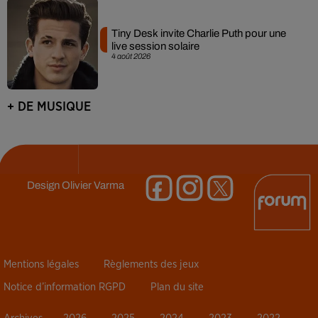
Tiny Desk invite Charlie Puth pour une
live session solaire
4 août 2026
+ DE MUSIQUE
Design
Olivier Varma
Mentions légales
Règlements des jeux
Notice d’information RGPD
Plan du site