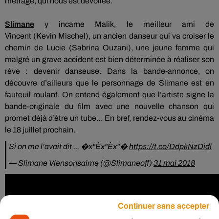
métrage, qui nous est dévoilée.
Slimane
y incarne Malik, le meilleur ami de
Vincent
(Kevin
Mischel
)
, un ancien danseur qui va croiser le
chemin de Lucie
(Sabrina
Ouzani
)
, une jeune femme qui
malgré un grave accident est bien déterminée à réaliser son
rêve :
devenir danseuse.
Dans la bande-annonce, on
découvre d’ailleurs que le personnage de Slimane est en
fauteuil roulant.
On entend également que l’artiste signe la
bande-originale du film avec une nouvelle chanson qui
promet déjà d’être un tube…
En bref, rendez-vous au cinéma
le 18 juillet prochain.
Si on me l’avait dit ... �x"Èx"Èx"�
https://t.co/DdpkNzDidl
— Slimane Viensonsaime (@Slimaneoff)
31 mai 2018
Continuer sans accepter