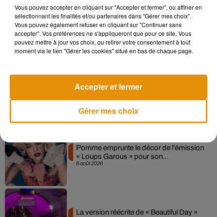
Vous pouvez accepter en cliquant sur "Accepter et fermer", ou affiner en
sélectionnant les finalités et/ou partenaires dans "Gérer mes choix".
Madonna sort enfin le remix de « Love
Vous pouvez également refuser en cliquant sur "Continuer sans
Sensation » avec Kylie Minogue
accepter". Vos préférences ne s'appliqueront que pour ce site. Vous
7 août 2026
pouvez mettre à jour vos choix, ou retirer votre consentement à tout
moment via le lien "Gérer les cookies" situé en bas de chaque page.
Angèle et Amélie Lens dévoilent leur
Accepter et fermer
collaboration tant attendue
7 août 2026
Gérer mes choix
Pomme emprunte le décor de l’émission
« Loups Garous » pour son...
6 août 2026
La version réécrite de « Beautiful Day »