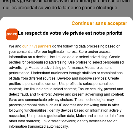
les plus grosses difficultés avec un animal percuté sur le train
qui les précédait suivie de la fameuse panne électrique.
Continuer sans accepter
@ouisncf_news
nous sommes partis de Bordeaux à 7h04, il
Le respect de votre vie privée est notre priorité
est 11h53, nous sommes toujours arrêté sans clim. Liste
des excuses (dans l ordre). 1 Un chevreuil percuté par le
We and
our (447) partners
do the following data processing based on
train de devant, 2 notre train avec une panne electrique, 3
your consent and/or our legitimate interest: Store and/or access
plus d électricité dans notre secteur,
information on a device; Use limited data to select advertising; Create
profiles for personalised advertising; Use profiles to select personalised
— gautierjacques@free.fr (@gautierjacques3)
11 juin 2019
advertising; Measure advertising performance; Measure content
performance; Understand audiences through statistics or combinations
of data from different sources; Develop and improve services; Create
profiles to personalise content; Use profiles to select personalised
Les usagers qui possèdent la garantie voyage se verront
content; Use limited data to select content; Ensure security, prevent and
rembourser leur trajet.
detect fraud, and fix errors; Deliver and present advertising and content;
Save and communicate privacy choices. These technologies may
process personal data such as IP address and browsing data to offer
following functionalities: Identify devices based on information actively
requested; Use precise geolocation data; Match and combine data from
other data sources; Link different devices; Identify devices based on
Musique
information transmitted automatically.