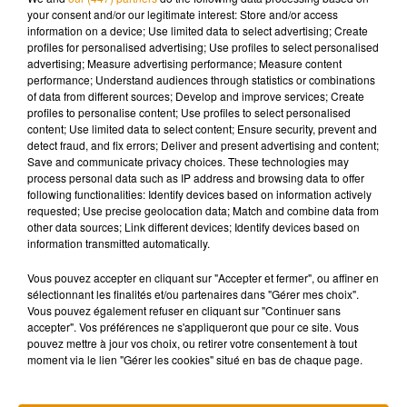
covoiturage.
your consent and/or our legitimate interest: Store and/or access
information on a device; Use limited data to select advertising; Create
profiles for personalised advertising; Use profiles to select personalised
advertising; Measure advertising performance; Measure content
performance; Understand audiences through statistics or combinations
Musique
of data from different sources; Develop and improve services; Create
profiles to personalise content; Use profiles to select personalised
content; Use limited data to select content; Ensure security, prevent and
detect fraud, and fix errors; Deliver and present advertising and content;
Madonna sort enfin le remix de « Love
Save and communicate privacy choices. These technologies may
Sensation » avec Kylie Minogue
process personal data such as IP address and browsing data to offer
7 août 2026
following functionalities: Identify devices based on information actively
requested; Use precise geolocation data; Match and combine data from
other data sources; Link different devices; Identify devices based on
information transmitted automatically.
Vous pouvez accepter en cliquant sur "Accepter et fermer", ou affiner en
Angèle et Amélie Lens dévoilent leur
sélectionnant les finalités et/ou partenaires dans "Gérer mes choix".
collaboration tant attendue
7 août 2026
Vous pouvez également refuser en cliquant sur "Continuer sans
accepter". Vos préférences ne s'appliqueront que pour ce site. Vous
pouvez mettre à jour vos choix, ou retirer votre consentement à tout
moment via le lien "Gérer les cookies" situé en bas de chaque page.
Pomme emprunte le décor de l’émission