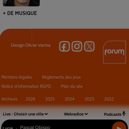
+ DE MUSIQUE
Design
Olivier Varma
Mentions légales
Règlements des jeux
Notice d’information RGPD
Plan du site
Archives
2026
2025
2024
2023
2022
Live :
Choisir une ville
Webradios
Podcasts
Pascal Obispo
Lucie
-