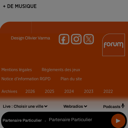
+ DE MUSIQUE
Design
Olivier Varma
Mentions légales
Règlements des jeux
Notice d’information RGPD
Plan du site
Archives
2026
2025
2024
2023
2022
Live :
Choisir une ville
Webradios
Podcasts
Partenaire Particulier
Partenaire Particulier
-