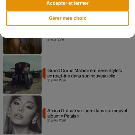
Accepter et fermer
Gérer mes choix
Ariana Grande prendra une pause après
sa tournée mondiale
4 août 2026
Grand Corps Malade emmène Styleto
en road-trip dans son nouveau clip
31 juillet 2026
Ariana Grande se libère dans son nouvel
album « Petals »
31 juillet 2026