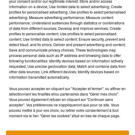
your consent and/or our legitimate interest: Store and/or access
information on a device; Use limited data to select advertising; Create
profiles for personalised advertising; Use profiles to select personalised
advertising; Measure advertising performance; Measure content
Musique
performance; Understand audiences through statistics or combinations
of data from different sources; Develop and improve services; Create
profiles to personalise content; Use profiles to select personalised
content; Use limited data to select content; Ensure security, prevent and
detect fraud, and fix errors; Deliver and present advertising and content;
Après le film, bientôt une docu-série sur
Save and communicate privacy choices. These technologies may
le père de Michael Jackson
5 août 2026
process personal data such as IP address and browsing data to offer
following functionalities: Identify devices based on information actively
requested; Use precise geolocation data; Match and combine data from
other data sources; Link different devices; Identify devices based on
information transmitted automatically.
Tiny Desk invite Charlie Puth pour une
Vous pouvez accepter en cliquant sur "Accepter et fermer", ou affiner en
live session solaire
sélectionnant les finalités et/ou partenaires dans "Gérer mes choix".
4 août 2026
Vous pouvez également refuser en cliquant sur "Continuer sans
accepter". Vos préférences ne s'appliqueront que pour ce site. Vous
pouvez mettre à jour vos choix, ou retirer votre consentement à tout
moment via le lien "Gérer les cookies" situé en bas de chaque page.
Benjamin Biolay nous emmène en
festival dans son dernier clip
4 août 2026