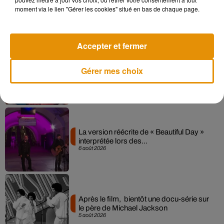
collaboration tant attendue
moment via le lien "Gérer les cookies" situé en bas de chaque page.
7 août 2026
Accepter et fermer
Pomme emprunte le décor de l’émission
Gérer mes choix
« Loups Garous » pour son...
6 août 2026
La version réécrite de « Beautiful Day »
interprétée lors des...
6 août 2026
Après le film, bientôt une docu-série sur
le père de Michael Jackson
5 août 2026