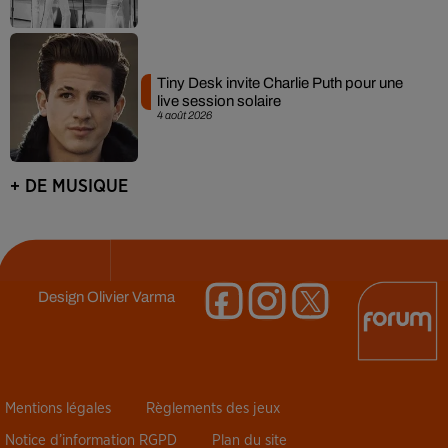
Tiny Desk invite Charlie Puth pour une
live session solaire
4 août 2026
+ DE MUSIQUE
Design
Olivier Varma
Mentions légales
Règlements des jeux
Notice d’information RGPD
Plan du site