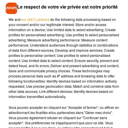
des motifs légitimes (…) et non pas aller se confiner en
Le respect de votre vie privée est notre priorité
province ».
La SNCF a déjà annoncé qu’elle rembourserait ou
We and
our (447) partners
do the following data processing based on
échangerait les billets pour les voyages prévus avant le 30
your consent and/or our legitimate interest: Store and/or access
information on a device; Use limited data to select advertising; Create
avril.
profiles for personalised advertising; Use profiles to select personalised
advertising; Measure advertising performance; Measure content
(Avec AFP)
performance; Understand audiences through statistics or combinations
of data from different sources; Develop and improve services; Create
profiles to personalise content; Use profiles to select personalised
content; Use limited data to select content; Ensure security, prevent and
detect fraud, and fix errors; Deliver and present advertising and content;
Musique
Save and communicate privacy choices. These technologies may
process personal data such as IP address and browsing data to offer
following functionalities: Identify devices based on information actively
requested; Use precise geolocation data; Match and combine data from
Madonna sort enfin le remix de « Love
other data sources; Link different devices; Identify devices based on
Sensation » avec Kylie Minogue
information transmitted automatically.
7 août 2026
Vous pouvez accepter en cliquant sur "Accepter et fermer", ou affiner en
sélectionnant les finalités et/ou partenaires dans "Gérer mes choix".
Vous pouvez également refuser en cliquant sur "Continuer sans
accepter". Vos préférences ne s'appliqueront que pour ce site. Vous
Angèle et Amélie Lens dévoilent leur
pouvez mettre à jour vos choix, ou retirer votre consentement à tout