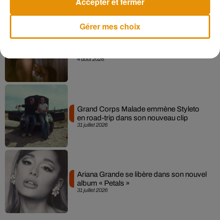
Accepter et fermer
Gérer mes choix
Ariana Grande prendra une pause après
sa tournée mondiale
4 août 2026
Grand Corps Malade emmène Styleto
en road-trip dans son nouveau clip
31 juillet 2026
Ariana Grande se libère dans son nouvel
album « Petals »
31 juillet 2026