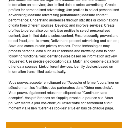
information on a device; Use limited data to select advertising; Create
profiles for personalised advertising; Use profiles to select personalised
advertising; Measure advertising performance; Measure content
Musique
performance; Understand audiences through statistics or combinations
of data from different sources; Develop and improve services; Create
profiles to personalise content; Use profiles to select personalised
content; Use limited data to select content; Ensure security, prevent and
Après le film, bientôt une docu-série sur
detect fraud, and fix errors; Deliver and present advertising and content;
le père de Michael Jackson
Save and communicate privacy choices. These technologies may
5 août 2026
process personal data such as IP address and browsing data to offer
following functionalities: Identify devices based on information actively
requested; Use precise geolocation data; Match and combine data from
other data sources; Link different devices; Identify devices based on
information transmitted automatically.
Tiny Desk invite Charlie Puth pour une
Vous pouvez accepter en cliquant sur "Accepter et fermer", ou affiner en
live session solaire
4 août 2026
sélectionnant les finalités et/ou partenaires dans "Gérer mes choix".
Vous pouvez également refuser en cliquant sur "Continuer sans
accepter". Vos préférences ne s'appliqueront que pour ce site. Vous
pouvez mettre à jour vos choix, ou retirer votre consentement à tout
moment via le lien "Gérer les cookies" situé en bas de chaque page.
Benjamin Biolay nous emmène en
festival dans son dernier clip
4 août 2026