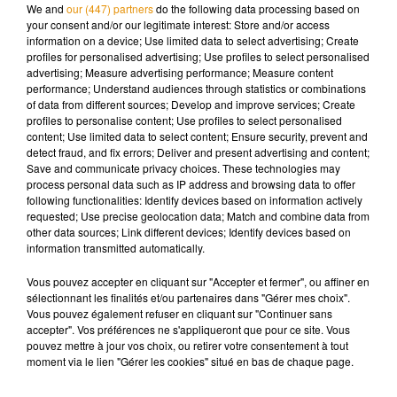
se réunir aujourd’hui pour envisager les suites à donner à cet
We and
our (447) partners
do the following data processing based on
incident.
your consent and/or our legitimate interest: Store and/or access
information on a device; Use limited data to select advertising; Create
profiles for personalised advertising; Use profiles to select personalised
advertising; Measure advertising performance; Measure content
performance; Understand audiences through statistics or combinations
of data from different sources; Develop and improve services; Create
Musique
profiles to personalise content; Use profiles to select personalised
content; Use limited data to select content; Ensure security, prevent and
detect fraud, and fix errors; Deliver and present advertising and content;
Save and communicate privacy choices. These technologies may
Madonna sort enfin le remix de « Love
process personal data such as IP address and browsing data to offer
Sensation » avec Kylie Minogue
following functionalities: Identify devices based on information actively
7 août 2026
requested; Use precise geolocation data; Match and combine data from
other data sources; Link different devices; Identify devices based on
information transmitted automatically.
Vous pouvez accepter en cliquant sur "Accepter et fermer", ou affiner en
Angèle et Amélie Lens dévoilent leur
sélectionnant les finalités et/ou partenaires dans "Gérer mes choix".
collaboration tant attendue
Vous pouvez également refuser en cliquant sur "Continuer sans
7 août 2026
accepter". Vos préférences ne s'appliqueront que pour ce site. Vous
pouvez mettre à jour vos choix, ou retirer votre consentement à tout
moment via le lien "Gérer les cookies" situé en bas de chaque page.