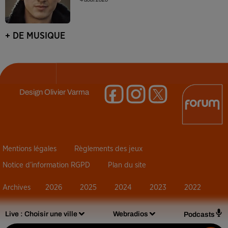
+ DE MUSIQUE
Design
Olivier Varma
Mentions légales
Règlements des jeux
Notice d’information RGPD
Plan du site
Archives
2026
2025
2024
2023
2022
Live :
Choisir une ville
Webradios
Podcasts