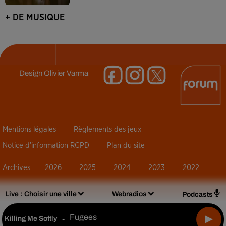
+ DE MUSIQUE
Design
Olivier Varma
Mentions légales
Règlements des jeux
Notice d’information RGPD
Plan du site
Archives
2026
2025
2024
2023
2022
Live :
Choisir une ville
Webradios
Podcasts
Fugees
Killing Me Softly
-