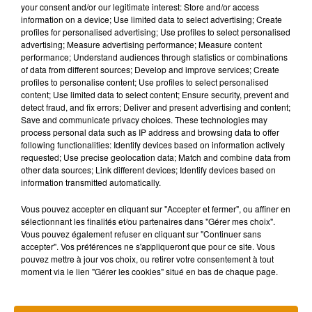
your consent and/or our legitimate interest: Store and/or access
information on a device; Use limited data to select advertising; Create
profiles for personalised advertising; Use profiles to select personalised
advertising; Measure advertising performance; Measure content
performance; Understand audiences through statistics or combinations
Musique
of data from different sources; Develop and improve services; Create
profiles to personalise content; Use profiles to select personalised
content; Use limited data to select content; Ensure security, prevent and
detect fraud, and fix errors; Deliver and present advertising and content;
Pomme emprunte le décor de l’émission
Save and communicate privacy choices. These technologies may
« Loups Garous » pour son...
process personal data such as IP address and browsing data to offer
6 août 2026
following functionalities: Identify devices based on information actively
requested; Use precise geolocation data; Match and combine data from
other data sources; Link different devices; Identify devices based on
information transmitted automatically.
La version réécrite de « Beautiful Day »
Vous pouvez accepter en cliquant sur "Accepter et fermer", ou affiner en
interprétée lors des...
sélectionnant les finalités et/ou partenaires dans "Gérer mes choix".
6 août 2026
Vous pouvez également refuser en cliquant sur "Continuer sans
accepter". Vos préférences ne s'appliqueront que pour ce site. Vous
pouvez mettre à jour vos choix, ou retirer votre consentement à tout
moment via le lien "Gérer les cookies" situé en bas de chaque page.
Après le film, bientôt une docu-série sur
le père de Michael Jackson