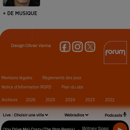
+ DE MUSIQUE
Design
Olivier Varma
Mentions légales
Règlements des jeux
Notice d’information RGPD
Plan du site
Archives
2026
2025
2024
2023
2022
Live :
Choisir une ville
Webradios
Podcasts
Britney Spears
(you Drive Me) Crazy (the Stop Remix)
-