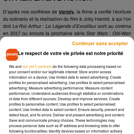
D’après nos confrères de
Variety
, la firme a confié l’écriture
du scénario et la réalisation du film à Joby Harold, à qui l’on
doit
Le Roi Arthur : La Légende d’Excalibur
sorti au cinéma
en 2017 ou encore la prochaine série
Star Wars : Obi-Wan
Kenobi
pour la plateforme de streaming Disney Plus. Pour
Continuer sans accepter
l’heure, aucune date de tournage ou de date de sortie n’a été
Le respect de votre vie privée est notre priorité
annoncée par la production.
SPACE MOUNTAIN, UNE
We and
our (447) partners
do the following data processing based on
your consent and/or our legitimate interest: Store and/or access
ATTRACTION POPULAIRE
information on a device; Use limited data to select advertising; Create
profiles for personalised advertising; Use profiles to select personalised
advertising; Measure advertising performance; Measure content
Dévoilée pour la première fois en 1975 à Disney World en
performance; Understand audiences through statistics or combinations
of data from different sources; Develop and improve services; Create
Floride et installée à Disneyland Paris en France depuis
profiles to personalise content; Use profiles to select personalised
1995,
Space Mountain
est une montagne russe intérieure qui
content; Use limited data to select content; Ensure security, prevent and
plonge le visiteur dans l’espace, entre loopings et décors à
detect fraud, and fix errors; Deliver and present advertising and content;
Save and communicate privacy choices. These technologies may
couper le souffle. Elle est l’une des attractions les plus
process personal data such as IP address and browsing data to offer
populaires des parcs Disney. Le film devrait donc de faire un
following functionalities: Identify devices based on information actively