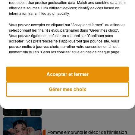
carton au cinéma.
requested; Use precise geolocation data; Match and combine data from
other data sources; Link different devices; Identify devices based on
information transmitted automatically.
Vous pouvez accepter en cliquant sur "Accepter et fermer", ou affiner en
Musique
sélectionnant les finalités et/ou partenaires dans "Gérer mes choix".
Vous pouvez également refuser en cliquant sur "Continuer sans
accepter". Vos préférences ne s'appliqueront que pour ce site. Vous
pouvez mettre à jour vos choix, ou retirer votre consentement à tout
moment via le lien "Gérer les cookies" situé en bas de chaque page.
Madonna sort enfin le remix de « Love
Sensation » avec Kylie Minogue
7 août 2026
Accepter et fermer
Gérer mes choix
Angèle et Amélie Lens dévoilent leur
collaboration tant attendue
7 août 2026
Pomme emprunte le décor de l’émission