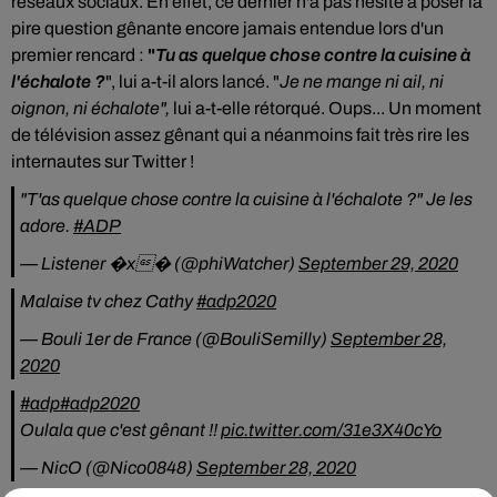
réseaux sociaux. En effet, ce dernier n'a pas hésité à poser la
pire question gênante encore jamais entendue lors d'un
premier rencard :
"
Tu as quelque chose contre la cuisine à
l'échalote ?
", lui a-t-il alors lancé.
"
Je ne mange ni ail, ni
oignon, ni échalote",
lui a-t-elle rétorqué. Oups...
Un moment
de télévision assez gênant qui a néanmoins fait très rire les
internautes sur Twitter !
"T'as quelque chose contre la cuisine à l'échalote ?" Je les
adore.
#ADP
— Listener �x� (@phiWatcher)
September 29, 2020
Malaise tv chez Cathy
#adp2020
— Bouli 1er de France (@BouliSemilly)
September 28,
2020
#adp
#adp2020
Oulala que c'est gênant !!
pic.twitter.com/31e3X40cYo
— NicO (@Nico0848)
September 28, 2020