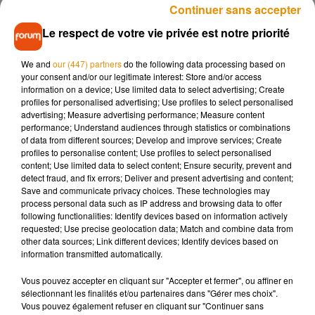
Jean-Gaston "T'as un pb avec la cuisine à l'échalote et aux
Continuer sans accepter
oignons ?"
Le respect de votre vie privée est notre priorité
Traduction: " ça te dérange si je lâche des caisses
?"
#adp2020
We and
our (447) partners
do the following data processing based on
your consent and/or our legitimate interest: Store and/or access
— Lustyuki (@lustyuki)
September 28, 2020
information on a device; Use limited data to select advertising; Create
profiles for personalised advertising; Use profiles to select personalised
Ah bordel! Tu as quelque chose contre les échalotes? Et
advertising; Measure advertising performance; Measure content
moi qui pensait que mes rdv Tinder étaient nazes
performance; Understand audiences through statistics or combinations
�xÈ�xÈ‍'�️
#lamourestdanslepre
of data from different sources; Develop and improve services; Create
profiles to personalise content; Use profiles to select personalised
— Nela C �x!Èx!Èx!Èx!� (@Nela0212)
September 28,
content; Use limited data to select content; Ensure security, prevent and
detect fraud, and fix errors; Deliver and present advertising and content;
2020
Save and communicate privacy choices. These technologies may
#ADP2020
#ADP
la cuisine a l échalote...quoi il en a bouffer
process personal data such as IP address and browsing data to offer
following functionalities: Identify devices based on information actively
avant de venir en fait..
pic.twitter.com/oeGpgZMKaW
requested; Use precise geolocation data; Match and combine data from
other data sources; Link different devices; Identify devices based on
— cedricn (@02Cedric)
September 28, 2020
information transmitted automatically.
Donc ils ont parlé échalotes et diminutifs et le mec pense
Vous pouvez accepter en cliquant sur "Accepter et fermer", ou affiner en
que le feeling est passé direct, un vrai sixième sens le
sélectionnant les finalités et/ou partenaires dans "Gérer mes choix".
garçon.
#ADP
Vous pouvez également refuser en cliquant sur "Continuer sans