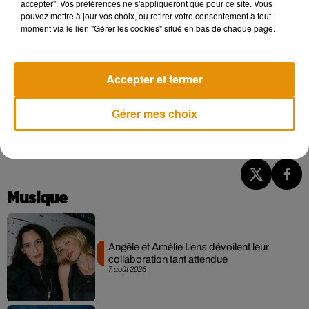
accepter". Vos préférences ne s'appliqueront que pour ce site. Vous
— Benjamin (@szben_)
September 28, 2020
pouvez mettre à jour vos choix, ou retirer votre consentement à tout
moment via le lien "Gérer les cookies" situé en bas de chaque page.
Entre « t’as des yeux incroyables » et « t’aimes la cuisine à
l’échalote? » c’est deux salles deux ambiances
#ADP
#ADP2020
pic.twitter.com/Qgz93XZQI1
Accepter et fermer
— plateau télé (@TelePlateau)
September 28, 2020
Gérer mes choix
Sans surprise,
Cathy n'a pas donné suite à son speed-
dating avec Jean-Gaston
.
Musique
Angèle et Amélie Lens dévoilent leur
collaboration tant attendue
7 août 2026