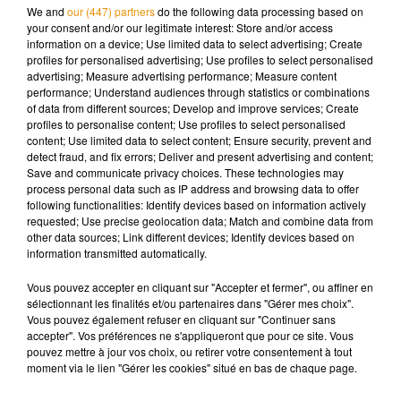
We and
our (447) partners
do the following data processing based on
Cumberbatch.
your consent and/or our legitimate interest: Store and/or access
Wear a mask, I’m wearing two… // Repost from
information on a device; Use limited data to select advertising; Create
profiles for personalised advertising; Use profiles to select personalised
@TomHolland1996
@SpiderManMovie
advertising; Measure advertising performance; Measure content
pic.twitter.com/ouzgB2zyJc
performance; Understand audiences through statistics or combinations
of data from different sources; Develop and improve services; Create
— Sony Pictures (@SonyPictures)
November 6, 2020
profiles to personalise content; Use profiles to select personalised
content; Use limited data to select content; Ensure security, prevent and
detect fraud, and fix errors; Deliver and present advertising and content;
Save and communicate privacy choices. These technologies may
process personal data such as IP address and browsing data to offer
following functionalities: Identify devices based on information actively
requested; Use precise geolocation data; Match and combine data from
other data sources; Link different devices; Identify devices based on
information transmitted automatically.
Vous pouvez accepter en cliquant sur "Accepter et fermer", ou affiner en
sélectionnant les finalités et/ou partenaires dans "Gérer mes choix".
Vous pouvez également refuser en cliquant sur "Continuer sans
accepter". Vos préférences ne s'appliqueront que pour ce site. Vous
pouvez mettre à jour vos choix, ou retirer votre consentement à tout
moment via le lien "Gérer les cookies" situé en bas de chaque page.
Voir cette publication sur Instagram