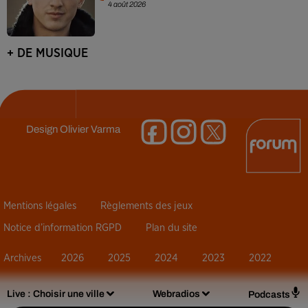
4 août 2026
+ DE MUSIQUE
Design
Olivier Varma
Mentions légales
Règlements des jeux
Notice d’information RGPD
Plan du site
Archives
2026
2025
2024
2023
2022
Live :
Choisir une ville
Webradios
Podcasts