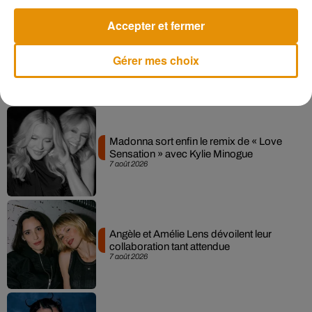
Une publication partagée par Tom Holland (@tomholland2013)
le
Accepter et fermer
Gérer mes choix
Musique
Madonna sort enfin le remix de « Love
Sensation » avec Kylie Minogue
7 août 2026
Angèle et Amélie Lens dévoilent leur
collaboration tant attendue
7 août 2026