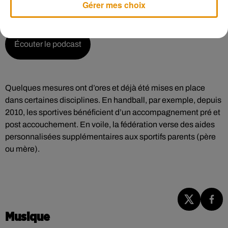
parole :
Gérer mes choix
Écouter le podcast
Quelques mesures ont d’ores et déjà été mises en place
dans certaines disciplines. En handball, par exemple, depuis
2010, les sportives bénéficient d’un accompagnement pré et
post accouchement. En voile, la fédération verse des aides
personnalisées supplémentaires aux sportifs parents (père
ou mère).
Musique