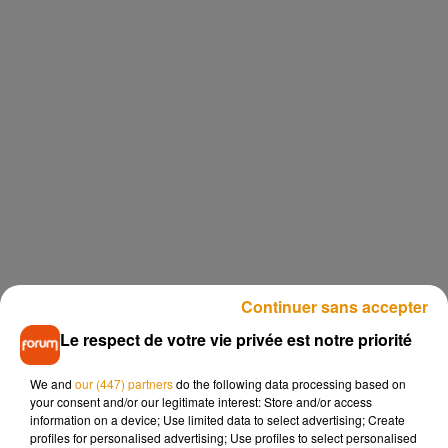
Continuer sans accepter
Le respect de votre vie privée est notre priorité
Car c’est bien l’un des éléments qui pose le plus problème :
We and
our (447) partners
do the following data processing based on
your consent and/or our legitimate interest: Store and/or access
l’argent. En cas de grossesse, beaucoup de sponsors
information on a device; Use limited data to select advertising; Create
choisissent de se retirer, et de laisser les sportives en
profiles for personalised advertising; Use profiles to select personalised