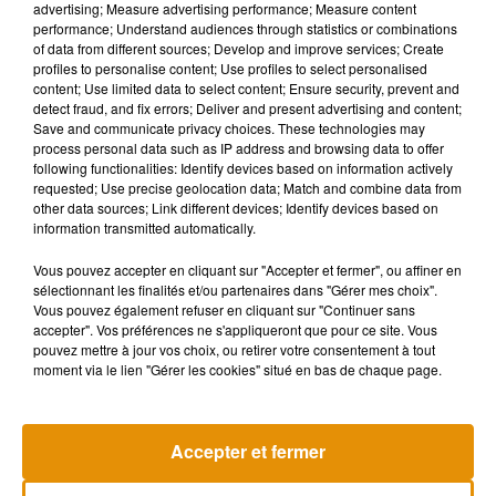
difficulté. Récemment, l’athlète Allyson Félix a dénoncé,
advertising; Measure advertising performance; Measure content
performance; Understand audiences through statistics or combinations
dans une tribune publiée
par le New York Times
, sa rupture
of data from different sources; Develop and improve services; Create
de contrat avec son équipementier pendant les périodes de
profiles to personalise content; Use profiles to select personalised
grossesse et de post-maternité.
content; Use limited data to select content; Ensure security, prevent and
detect fraud, and fix errors; Deliver and present advertising and content;
Marie-Amélie Le Fur
a eu la chance de pouvoir compter sur
Save and communicate privacy choices. These technologies may
son principal sponsor EDF, avec qui elle est engagée en CDI.
process personal data such as IP address and browsing data to offer
following functionalities: Identify devices based on information actively
Mais ce n’est pas aussi simple pour tout le monde. Pourtant,
requested; Use precise geolocation data; Match and combine data from
encadrer la sportive dans sa grossesse et dans sa reprise
other data sources; Link different devices; Identify devices based on
pourrait être bénéfique pour tout le monde, comme nous
information transmitted automatically.
l’explique la Loir-et-Chérienne :
Vous pouvez accepter en cliquant sur "Accepter et fermer", ou affiner en
sélectionnant les finalités et/ou partenaires dans "Gérer mes choix".
Vous pouvez également refuser en cliquant sur "Continuer sans
accepter". Vos préférences ne s'appliqueront que pour ce site. Vous
Écouter le podcast
pouvez mettre à jour vos choix, ou retirer votre consentement à tout
moment via le lien "Gérer les cookies" situé en bas de chaque page.
Les choses évoluent positivement depuis quelques années,
Accepter et fermer
mais il y a encore des progrès à faire. Priorité, libérer la