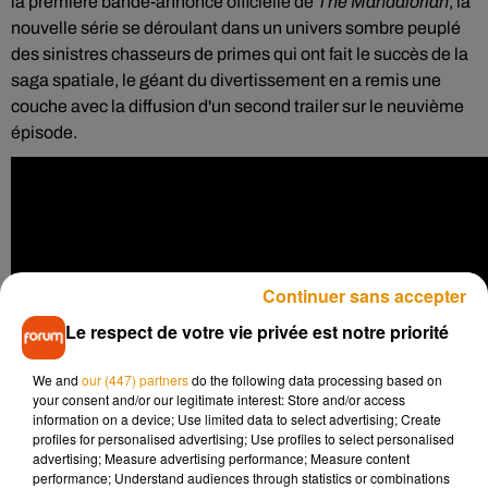
la première bande-annonce officielle de
The Mandalorian
, la
nouvelle série se déroulant dans un univers sombre peuplé
des sinistres chasseurs de primes qui ont fait le succès de la
saga spatiale, le géant du divertissement en a remis une
couche avec la diffusion d'un second trailer sur le neuvième
épisode.
Continuer sans accepter
Le respect de votre vie privée est notre priorité
We and
our (447) partners
do the following data processing based on
your consent and/or our legitimate interest: Store and/or access
information on a device; Use limited data to select advertising; Create
profiles for personalised advertising; Use profiles to select personalised
advertising; Measure advertising performance; Measure content
performance; Understand audiences through statistics or combinations