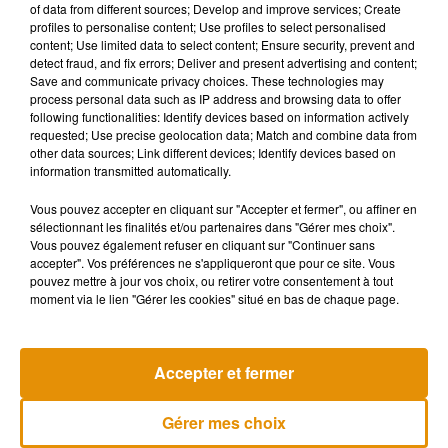
of data from different sources; Develop and improve services; Create
profiles to personalise content; Use profiles to select personalised
Dans cette spectaculaire séquence de plus de deux minutes,
content; Use limited data to select content; Ensure security, prevent and
detect fraud, and fix errors; Deliver and present advertising and content;
l
es fans peuvent ainsi voir une image renversante
Save and communicate privacy choices. These technologies may
de
Rey
encapuchonnée comme une Sith, armée d'un
double
process personal data such as IP address and browsing data to offer
sabre laser rouge
. Quant à l'Empereur, s'il n'a pas encore fait
following functionalities: Identify devices based on information actively
requested; Use precise geolocation data; Match and combine data from
d'apparitions en chair et en os, on l'entend déclarer à la fin de
other data sources; Link different devices; Identify devices based on
la vidéo :
"Ton périple approche de sa fin"
,
tout comme la
information transmitted automatically.
respiration de Dark Vador, juste avant que Rey ne dégaine
son sabre laser. De quoi tenir les fans en haleine jusqu'au 18
Vous pouvez accepter en cliquant sur "Accepter et fermer", ou affiner en
sélectionnant les finalités et/ou partenaires dans "Gérer mes choix".
décembre prochain, date de
sortie du film dans les salles
Vous pouvez également refuser en cliquant sur "Continuer sans
obscures.
accepter". Vos préférences ne s'appliqueront que pour ce site. Vous
pouvez mettre à jour vos choix, ou retirer votre consentement à tout
moment via le lien "Gérer les cookies" situé en bas de chaque page.
Musique
Accepter et fermer
Gérer mes choix
Madonna sort enfin le remix de « Love
Sensation » avec Kylie Minogue