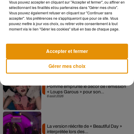
Vous pouvez accepter en cliquant sur "Accepter et fermer", ou affiner en
Madonna sort enfin le remix de « Love
sélectionnant les finalités et/ou partenaires dans "Gérer mes choix".
Sensation » avec Kylie Minogue
Vous pouvez également refuser en cliquant sur "Continuer sans
7 août 2026
accepter". Vos préférences ne s'appliqueront que pour ce site. Vous
pouvez mettre à jour vos choix, ou retirer votre consentement à tout
moment via le lien "Gérer les cookies" situé en bas de chaque page.
Angèle et Amélie Lens dévoilent leur
Accepter et fermer
collaboration tant attendue
7 août 2026
Gérer mes choix
Pomme emprunte le décor de l’émission
« Loups Garous » pour son...
6 août 2026
La version réécrite de « Beautiful Day »
interprétée lors des...