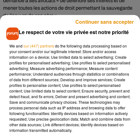
demandé à ses avocats « de défendre ses intérêts et de
mener toutes les actions de droit permettant la sauvegarde
de l’oeuvre de son père ».
Continuer sans accepter
Dans un premier temps, l’avocat de la dernière épouse du
Le respect de votre vie privée est notre priorité
chanteur ne souhaitait pas commenter ces déclarations,
mais ce soir, peu après 18h, la veuve du chanteur a tenu à
We and
our (447) partners
do the following data processing based on
réagir. Dans un communiqué diffusé par l’AFP,
Laeticia
your consent and/or our legitimate interest: Store and/or access
Hallyday
exprime son « écœurement de l’irruption
information on a device; Use limited data to select advertising; Create
profiles for personalised advertising; Use profiles to select personalised
médiatique autour de la succession de son époux », mais se
advertising; Measure advertising performance; Measure content
dit "sereine et n’aura de cesse de consacrer toute son
performance; Understand audiences through statistics or combinations
énergie à faire respecter le travail et la mémoire de son mari,
of data from different sources; Develop and improve services; Create
profiles to personalise content; Use profiles to select personalised
selon sa volonté et en conformité avec l’esprit de son oeuvre
content; Use limited data to select content; Ensure security, prevent and
inestimable".
detect fraud, and fix errors; Deliver and present advertising and content;
Save and communicate privacy choices. These technologies may
process personal data such as IP address and browsing data to offer
following functionalities: Identify devices based on information actively
requested; Use precise geolocation data; Match and combine data from
Musique
other data sources; Link different devices; Identify devices based on
information transmitted automatically.