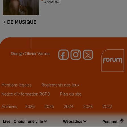
4 août 2026
+ DE MUSIQUE
Design
Olivier Varma
Mentions légales
Règlements des jeux
Notice d’information RGPD
Plan du site
Archives
2026
2025
2024
2023
2022
Live :
Choisir une ville
Webradios
Podcasts