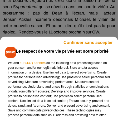
à la bouche.
Aujourd’hui, c’est donc la saison 14 de la
série
Supernatural
qui se dévoile dans une courte vidéo.
Au
programme :
pas de Dean à l’écran, mais l’
acteur
Jensan
Ackles
incarnera désormais Michael, le vilain de
cette nouvelle saison.
Et autant dire qu’il n’est pas là pour
rigoler…
Rendez-vous le 11 octobre prochain sur CW.
Continuer sans accepter
Le respect de votre vie privée est notre priorité
We and
our (447) partners
do the following data processing based on
your consent and/or our legitimate interest: Store and/or access
information on a device; Use limited data to select advertising; Create
profiles for personalised advertising; Use profiles to select personalised
advertising; Measure advertising performance; Measure content
performance; Understand audiences through statistics or combinations
of data from different sources; Develop and improve services; Create
profiles to personalise content; Use profiles to select personalised
content; Use limited data to select content; Ensure security, prevent and
detect fraud, and fix errors; Deliver and present advertising and content;
Save and communicate privacy choices. These technologies may
process personal data such as IP address and browsing data to offer