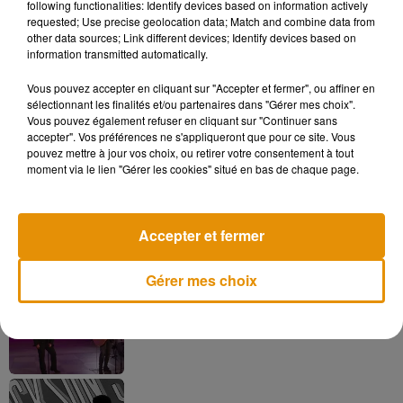
following functionalities: Identify devices based on information actively
requested; Use precise geolocation data; Match and combine data from
other data sources; Link different devices; Identify devices based on
information transmitted automatically.
Vous pouvez accepter en cliquant sur "Accepter et fermer", ou affiner en
sélectionnant les finalités et/ou partenaires dans "Gérer mes choix".
Musique
Vous pouvez également refuser en cliquant sur "Continuer sans
accepter". Vos préférences ne s'appliqueront que pour ce site. Vous
pouvez mettre à jour vos choix, ou retirer votre consentement à tout
moment via le lien "Gérer les cookies" situé en bas de chaque page.
Pomme emprunte le décor de l’émission
« Loups Garous » pour son...
6 août 2026
Accepter et fermer
Gérer mes choix
La version réécrite de « Beautiful Day »
interprétée lors des...
6 août 2026