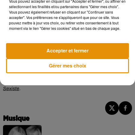
Vous pouvez accepter en cliquant sur "Accepter et fermer", ou affiner en
sélectionnant les finalités et/ou partenaires dans "Gérer mes choix".
Vous pouvez également refuser en cliquant sur "Continuer sans
Au-delà d’un marketing genré et parfois lourd sous couvert
accepter". Vos préférences ne s'appliqueront que pour ce site. Vous
d’humour, l’association se bat aussi contre la taxe rose qui
pouvez mettre à jour vos choix, ou retirer votre consentement à tout
moment via le lien "Gérer les cookies" situé en bas de chaque page.
pèse sur les femmes.
Accepter et fermer
Écouter le podcast
Gérer mes choix
Une cagnotte a été lancée sur internet pour soutenir
Pépite
Sexiste
.
Musique