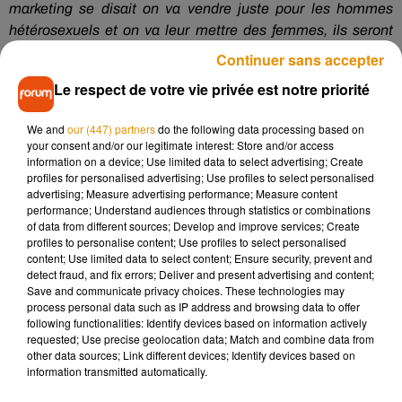
marketing se disait on va vendre juste pour les hommes
hétérosexuels et on va leur mettre des femmes, ils seront
contents ».
Continuer sans accepter
Le respect de votre vie privée est notre priorité
We and
our (447) partners
do the following data processing based on
Écouter le podcast
your consent and/or our legitimate interest: Store and/or access
information on a device; Use limited data to select advertising; Create
profiles for personalised advertising; Use profiles to select personalised
advertising; Measure advertising performance; Measure content
Avec plus de
91 000 abonnés sur Twitter
,
Pépite Sexiste
est
performance; Understand audiences through statistics or combinations
of data from different sources; Develop and improve services; Create
désormais connu des marques. Certaines craignent de se
profiles to personalise content; Use profiles to select personalised
faire épingler et réagissent en retirant leur publicité ou le
content; Use limited data to select content; Ensure security, prevent and
produit qui pose problème. Toutefois, ce n’est pas la
detect fraud, and fix errors; Deliver and present advertising and content;
Save and communicate privacy choices. These technologies may
majorité.
process personal data such as IP address and browsing data to offer
following functionalities: Identify devices based on information actively
requested; Use precise geolocation data; Match and combine data from
other data sources; Link different devices; Identify devices based on
Écouter le podcast
information transmitted automatically.