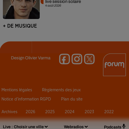
live session solaire
4 août 2026
+ DE MUSIQUE
Design
Olivier Varma
Mentions légales
Règlements des jeux
Notice d’information RGPD
Plan du site
Archives
2026
2025
2024
2023
2022
Live :
Choisir une ville
Webradios
Podcasts