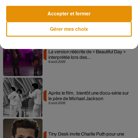
Pomme emprunte le décor de l’émission
Accepter et fermer
« Loups Garous » pour son...
6 août 2026
Gérer mes choix
La version réécrite de « Beautiful Day »
interprétée lors des...
6 août 2026
Après le film, bientôt une docu-série sur
le père de Michael Jackson
5 août 2026
Tiny Desk invite Charlie Puth pour une