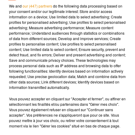
We and
our (447) partners
do the following data processing based on
contrôle de sa voiture en voulant tester les freins. Il devra
your consent and/or our legitimate interest: Store and/or access
répondre de ses actes prochainement devant la justice.
information on a device; Use limited data to select advertising; Create
profiles for personalised advertising; Use profiles to select personalised
advertising; Measure advertising performance; Measure content
performance; Understand audiences through statistics or combinations
of data from different sources; Develop and improve services; Create
Musique
profiles to personalise content; Use profiles to select personalised
content; Use limited data to select content; Ensure security, prevent and
detect fraud, and fix errors; Deliver and present advertising and content;
Save and communicate privacy choices. These technologies may
Madonna sort enfin le remix de « Love
process personal data such as IP address and browsing data to offer
Sensation » avec Kylie Minogue
following functionalities: Identify devices based on information actively
7 août 2026
requested; Use precise geolocation data; Match and combine data from
other data sources; Link different devices; Identify devices based on
information transmitted automatically.
Vous pouvez accepter en cliquant sur "Accepter et fermer", ou affiner en
sélectionnant les finalités et/ou partenaires dans "Gérer mes choix".
Angèle et Amélie Lens dévoilent leur
Vous pouvez également refuser en cliquant sur "Continuer sans
collaboration tant attendue
accepter". Vos préférences ne s'appliqueront que pour ce site. Vous
7 août 2026
pouvez mettre à jour vos choix, ou retirer votre consentement à tout
moment via le lien "Gérer les cookies" situé en bas de chaque page.