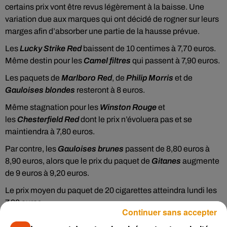
certains prix vont être revus légèrement à la baisse. Une
variation due aux marques qui ont décidé de rogner sur leurs
marges afin d’absorber une partie de la hausse prévue.
Les
Lucky Strike Red
baissent de 10 centimes à 7,70 euros.
Même destin pour les
Camel filtre
s
qui passent à 7,90 euros.
Les paquets de
Marlboro Red
, de
Philip Morris
et de
Gauloises blondes
resteront à 8 euros.
Même stagnation pour les
Winston Rouge
et
les
Chesterfield Red
dont le prix n’évoluera pas et se
maintiendra à 7,80 euros.
Par contre, les
Gauloises brunes
passent de 8,80 euros à
8,90 euros, alors que le prix du paquet de
Gitanes
augmente
de 9 euros à 9,20 euros.
Le prix moyen du paquet de 20 cigarettes atteindra lundi les
7,90 euros.
Continuer sans accepter
Comment estimer ses dépenses en cigarettes ?