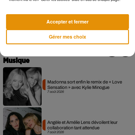
viennent de rechuter, ce même site a développé une
application gratuite
: « Tabac Info Service ». Elle propose un
accompagnement personnalisé adapté aux motivations, aux
Accepter et fermer
inquiétudes et aux habitudes de vie du fumeur pour l’aider à
arrêter de fumer.
Gérer mes choix
Musique
Madonna sort enfin le remix de « Love
Sensation » avec Kylie Minogue
7 août 2026
Angèle et Amélie Lens dévoilent leur
collaboration tant attendue
7 août 2026