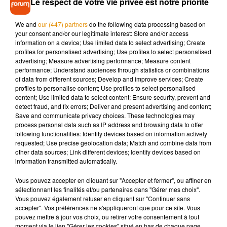
Le respect de votre vie privée est notre priorité
Le site
Tabac Info Service
permet de calculer le montant
We and
our (447) partners
do the following data processing based on
dépensé en consommation de cigarettes. Par exemple, si un
your consent and/or our legitimate interest: Store and/or access
fumeur consomme un paquet à 8 euros chaque jour, il
information on a device; Use limited data to select advertising; Create
dépense 240 € par mois, soit 2 880 € par an.
Découvrez
profiles for personalised advertising; Use profiles to select personalised
advertising; Measure advertising performance; Measure content
cette calculatrice
performance; Understand audiences through statistics or combinations
Le tabagisme : première cause de mortalité
of data from different sources; Develop and improve services; Create
profiles to personalise content; Use profiles to select personalised
évitable
content; Use limited data to select content; Ensure security, prevent and
detect fraud, and fix errors; Deliver and present advertising and content;
Outre l’aspect financier, le tabagisme a un impact important
Save and communicate privacy choices. These technologies may
sur la santé. Selon le site
Tabac Info Service
, en France, le
process personal data such as IP address and browsing data to offer
tabagisme est la première cause de mortalité évitable, avec
following functionalities: Identify devices based on information actively
requested; Use precise geolocation data; Match and combine data from
environ 73 000 décès chaque année. Par ailleurs, il rappelle
other data sources; Link different devices; Identify devices based on
qu’il n’existe pas de seuil au-dessous duquel fumer n’expose
information transmitted automatically.
pas à un risque accru de cancer du poumon. Pour réduire ce
Vous pouvez accepter en cliquant sur "Accepter et fermer", ou affiner en
risque, le seul objectif est d’arrêter de fumer.
sélectionnant les finalités et/ou partenaires dans "Gérer mes choix".
Une appli gratuite pour aider les fumeurs
Vous pouvez également refuser en cliquant sur "Continuer sans
accepter". Vos préférences ne s'appliqueront que pour ce site. Vous
pouvez mettre à jour vos choix, ou retirer votre consentement à tout
Pour les personnes souhaitant arrêter de fumer ou qui
moment via le lien "Gérer les cookies" situé en bas de chaque page.