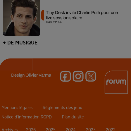
Tiny Desk invite Charlie Puth pour une
live session solaire
4 août 2026
+ DE MUSIQUE
Design
Olivier Varma
Mentions légales
Règlements des jeux
Notice d’information RGPD
Plan du site
Archives
2026
2025
2024
2023
2022