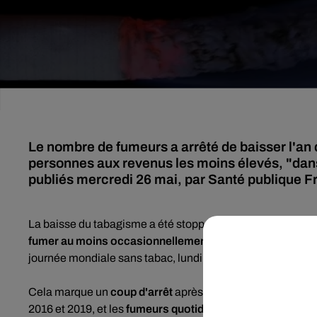
Le nombre de fumeurs a arrêté de baisser l'an
personnes aux revenus les moins élevés, "dans 
publiés mercredi 26 mai, par Santé publique F
La baisse du tabagisme a été stoppée net en 2020. L’anné
fumer au moins occasionnellement (31,8%)
et un quart 
journée mondiale sans tabac, lundi 31 mai.
Cela marque un
coup d'arrêt
après plusieurs années qui o
2016 et 2019, et les
fumeurs quotidiens passer de 29,4%