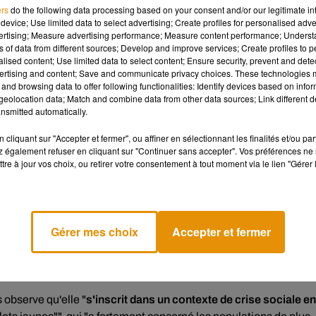
ers
do the following data processing based on your consent and/or our legitimate int
device; Use limited data to select advertising; Create profiles for personalised adver
chiffres de 2020, car "les variations de la prévalence du tabagis
vertising; Measure advertising performance; Measure content performance; Unders
lement pas significatives".
ns of data from different sources; Develop and improve services; Create profiles to 
alised content; Use limited data to select content; Ensure security, prevent and detect
ertising and content; Save and communicate privacy choices. These technologies
on" du tabagisme "parmi le tiers de la population dont les
and browsing data to offer following functionalities: Identify devices based on infor
uotidiens contre 29,8%
en 2019.
eolocation data; Match and combine data from other data sources; Link different de
nsmitted automatically.
les plus élevés, seuls 18% se déclarent fumeurs quotidiens.
cliquant sur "Accepter et fermer", ou affiner en sélectionnant les finalités et/ou pa
 également refuser en cliquant sur "Continuer sans accepter". Vos préférences ne 
idiens avaient fait une tentative d'arrêt d'au moins d'une semai
tre à jour vos choix, ou retirer votre consentement à tout moment via le lien "Gérer 
ignificative par rapport à 2019 (33,4%)".
ée par SpF, une grande enquête sur les questions de santé
ier et mars 2020 puis entre juin et juillet de la même année.
Gérer mes choix
Accepter et fermer
 observe qu'elle "
s'inscrit dans un contexte de crise sociale en