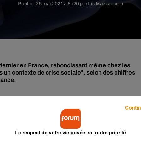
Publié : 26 mai 2021 à 8h20 par Iris Mazzacurati
 dernier en France, rebondissant même chez les
un contexte de crise sociale", selon des chiffres
rance.
e dernière, plus de
trois adultes de 18-75 ans sur dix déclaraien
Contin
quotidiennement (25,5%), indique l'agence sanitaire avant la
nt vu la proportion de fumeurs reculer de 34,5% à 30,4% entre
Le respect de votre vie privée est notre priorité
 à 24%.