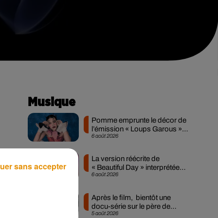
Musique
Pomme emprunte le décor de
l’émission « Loups Garous »
6 août 2026
pour son...
t
La version réécrite de
uer sans accepter
« Beautiful Day » interprétée
6 août 2026
lors des...
Après le film, bientôt une
docu-série sur le père de
5 août 2026
Michael Jackson