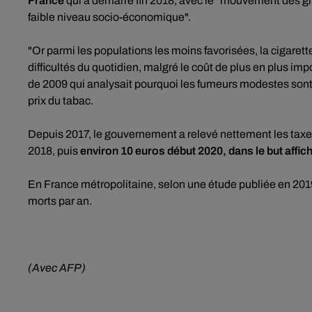
France
qui a démarré fin 2018, avec le "mouvement des gil
faible niveau socio-économique".
"Or parmi les populations les moins favorisées, la cigarette
difficultés du quotidien, malgré le coût de plus en plus imp
de 2009 qui analysait pourquoi les fumeurs modestes son
prix du tabac.
Depuis 2017, le gouvernement a relevé nettement les taxes 
2018, puis
environ 10 euros début 2020, dans le but affi
En France métropolitaine, selon une étude publiée en 2019
morts par an.
(Avec AFP)