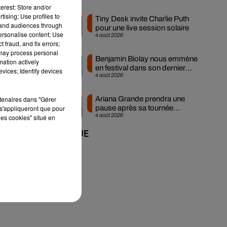
erest: Store and/or
tising; Use profiles to
me
Tiny Desk invite Charlie Puth
tand audiences through
pour une live session solaire
personalise content; Use
4 août 2026
 fraud, and fix errors;
 may process personal
Benjamin Biolay nous emmène
mation actively
en festival dans son dernier
vices; Identify devices
4 août 2026
clip
rtenaires dans "Gérer
Ariana Grande prendra une
s'appliqueront que pour
pause après sa tournée
ne
4 août 2026
les cookies" situé en
mondiale
+ DE MUSIQUE