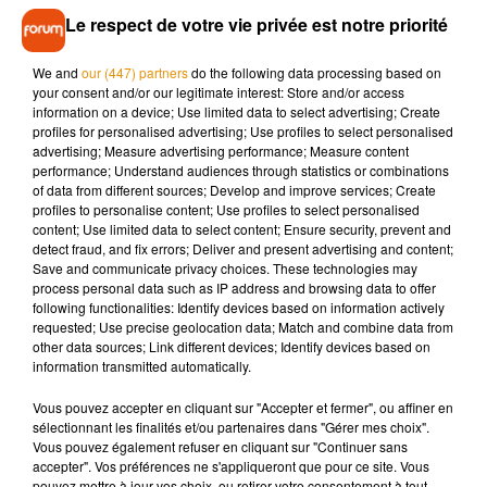
- Les anciens modèles vont-ils devenir obsolètes? -
Le respect de votre vie privée est notre priorité
Il sera toujours possible d'utiliser les autres réseaux (2G,
Edge, 3G, 4G) selon le type d'appareil, forfait et type de
We and
our (447) partners
do the following data processing based on
your consent and/or our legitimate interest: Store and/or access
couverture disponible localement car les réseaux
information on a device; Use limited data to select advertising; Create
"préexistants" ne vont pas disparaître avec l'arrivée de la 5G.
profiles for personalised advertising; Use profiles to select personalised
advertising; Measure advertising performance; Measure content
Mieux, l'accord "New Deal Mobile", signé en janvier 2018
performance; Understand audiences through statistics or combinations
entre le gouvernement, l'Arcep et les opérateurs, ambitionne
of data from different sources; Develop and improve services; Create
de résorber les "zones blanches", territoires non couverts par
profiles to personalise content; Use profiles to select personalised
content; Use limited data to select content; Ensure security, prevent and
les réseaux mobiles de dernières générations, en France
detect fraud, and fix errors; Deliver and present advertising and content;
d'ici à 2022.
Save and communicate privacy choices. These technologies may
process personal data such as IP address and browsing data to offer
Dans le cadre de cet accord, les opérateurs ont l'obligation
following functionalities: Identify devices based on information actively
d'équiper en 4G 75% de leurs infrastructures mobiles
requested; Use precise geolocation data; Match and combine data from
other data sources; Link different devices; Identify devices based on
existantes situées en zones blanches au 31 décembre 2020.
information transmitted automatically.
Vous pouvez accepter en cliquant sur "Accepter et fermer", ou affiner en
- La "vraie" 5G seulement à partir de 2022-2023? -
sélectionnant les finalités et/ou partenaires dans "Gérer mes choix".
Vous pouvez également refuser en cliquant sur "Continuer sans
Technologie qui a vocation à évoluer, la 5G verra ses
accepter". Vos préférences ne s'appliqueront que pour ce site. Vous
pouvez mettre à jour vos choix, ou retirer votre consentement à tout
performances réellement progresser, notamment en termes