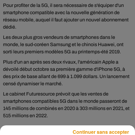
Pour profiter de la 5G, il sera nécessaire de s'équiper d'un
smartphone compatible avec la nouvelle génération de
réseau mobile, auquel il faut ajouter un nouvel abonnement
dédié.
Les deux plus gros vendeurs de smartphones dans le
monde, le sud-coréen Samsung et le chinois Huawei, ont
sorti leurs premiers modèles 5G au printemps-été 2019.
Plus d'un an après ses deux rivaux, l'américain Apple a
dévoilé début octobre sa première gamme d'iPhone 5G, à
des prix de base allant de 699 à 1.099 dollars. Un lancement
censé dynamiser le marché.
Le cabinet Futuresource prévoit que les ventes de
smartphones compatibles 5G dans le monde passeront de
145 millions de combinés en 2020 à 303 millions en 2021, et
515 millions en 2022.
Continuer sans accepter