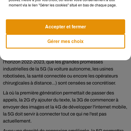
moment via le lien "Gérer les cookies" situé en bas de chaque page.
de débit et de latence -- le délai de transmission des données
entre l'émetteur et le destinataire --, au mieux en 2022.
Car dans un premier temps, les antennes 5G seront
Accepter et fermer
installées à partir d'infrastructures 4G. Elles ne pourront
délivrer leur pleine mesure qu'une fois qu'elles seront sur une
Gérer mes choix
infrastructure réseau 100% 5G.
C'est lors de cette deuxième phase de déploiement, à
l'horizon 2022-2023, que les grandes promesses
industrielles de la 5G (la voiture autonome, les usines
robotisées, la santé connectée ou encore les opérateurs
chirurgicales à distance...) sont censées se concrétiser.
Là où la première génération permettait de passer des
appels, la 2G d'y ajouter du texte, la 3G de commencer à
envoyer des images et la 4G de développer l'internet mobile,
la 5G doit servir à connecter tout ce qui ne l'est pas
actuellement.
Avec une densité de connexion améliorée, la 5G permettra