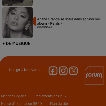
Ariana Grande se libère dans son nouvel
album « Petals »
31 juillet 2026
+ DE MUSIQUE
Design
Olivier Varma
Mentions légales
Règlements des jeux
Notice d’information RGPD
Plan du site