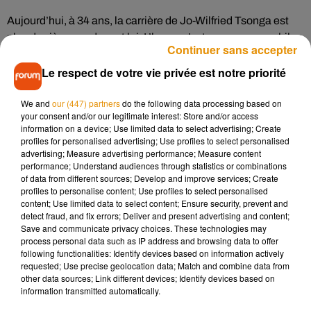
Aujourd’hui, à 34 ans, la carrière de Jo-Wilfried Tsonga est
plus derrière que devant lui. L’heure n’est pas encore au bilan
Continuer sans accepter
mais il est toujours temps de ressasser de bons souvenirs.
D’ailleurs, quel a été son plus bon souvenir sur le circuit
Le respect de votre vie privée est notre priorité
ATP ?
We and
our (447) partners
do the following data processing based on
your consent and/or our legitimate interest: Store and/or access
information on a device; Use limited data to select advertising; Create
profiles for personalised advertising; Use profiles to select personalised
Écouter le podcast
advertising; Measure advertising performance; Measure content
performance; Understand audiences through statistics or combinations
of data from different sources; Develop and improve services; Create
profiles to personalise content; Use profiles to select personalised
content; Use limited data to select content; Ensure security, prevent and
Jo-Wilfried Tsonga sera sur les courts à Metz cette semaine
detect fraud, and fix errors; Deliver and present advertising and content;
puis Orléans la semaine prochaine. On espère le voir faire la
Save and communicate privacy choices. These technologies may
dance des pouces encore longtemps.
process personal data such as IP address and browsing data to offer
following functionalities: Identify devices based on information actively
requested; Use precise geolocation data; Match and combine data from
other data sources; Link different devices; Identify devices based on
information transmitted automatically.