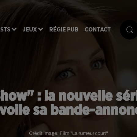
STS
JEUX
RÉGIE PUB
CONTACT
ow" : la nouvelle sér
voile sa bande-annonc
Crédit image:
Film "La rumeur court"