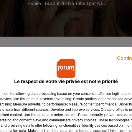
Publié : 19 août 2019 à 16h20 par A.L.
Contin
sée "The Morning Show", vient tout juste de dévoiler
d bonheur des fans !
Le respect de votre vie privée est notre priorité
riends
ne reviendra pas. En revanche, une des ses actrices phar
ers
do the following data processing based on your consent and/or our legitimate int
n dans la série
The Morning Show
, diffusée dès
cet automne sur
device; Use limited data to select advertising; Create profiles for personalised adver
 mars dernier, cette toute première série originale créée par
vertising; Measure advertising performance; Measure content performance; Unders
e qui nous en apprend enfin plus sur le récit de ce nouveau projet
ns of data from different sources; Develop and improve services; Create profiles to 
alised content; Use limited data to select content; Ensure security, prevent and detect
ertising and content; Save and communicate privacy choices. These technologies
and browsing data to offer following functionalities: Identify devices based on infor
eolocation data; Match and combine data from other data sources; Link different de