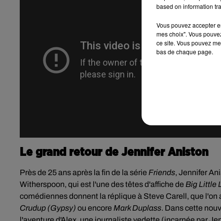
based on information tra
Vous pouvez accepter en 
mes choix". Vous pouvez
ce site. Vous pouvez met
bas de chaque page.
Le grand retour de Jennifer Aniston
Près de 25 ans après la fin de la série
Friends
, Jennifer An
Witherspoon, qui est l'une des têtes d'affiche de
Big Little 
comédiennes donnent la réplique à Steve Carell, que l'on 
Crudup (Gypsy)
ou encore
Mark Duplass
. Dans cette nouve
l'aventure d'Alex, une journaliste vedette (incarnée par J