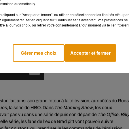
nsmitted automatically.
cliquant sur "Accepter et fermer", ou affiner en sélectionnant les finalités et/ou pa
 également refuser en cliquant sur "Continuer sans accepter". Vos préférences ne 
tre à jour vos choix, ou retirer votre consentement à tout moment via le lien "Gérer 
Gérer mes choix
Accepter et fermer
iston fait ainsi son grand retour à la télévision, aux côtés de Ree
Lies
, la série de HBO. Dans
The Morning Show
, les deux
avait pas vu dans une série depuis son départ de
The Office, Bill
lle série, les fans de l'ex de Brad pitt vont pouvoir suivre
ennifer Aniston), qui prend seule les commandes de l'émission,