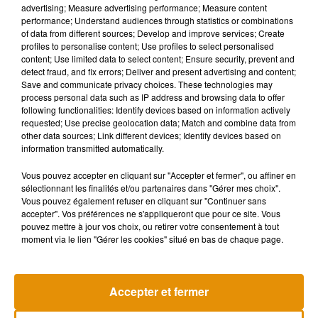
advertising; Measure advertising performance; Measure content
S’ils ne manquent pas de compliments pour leurs petits
performance; Understand audiences through statistics or combinations
protégés, les quatre coachs de The
Voice
Kids
ne manquent
of data from different sources; Develop and improve services; Create
profiles to personalise content; Use profiles to select personalised
pas non plus d’éloges les uns pour les autres.
D'après les
content; Use limited data to select content; Ensure security, prevent and
propos de Patrick
Fiori
, il s’agit d’une
« belle équipe »
qu’il
detect fraud, and fix errors; Deliver and present advertising and content;
aime profondément, comme une famille.
Pour Jenifer,
« ce
Save and communicate privacy choices. These technologies may
process personal data such as IP address and browsing data to offer
sont des copains »
:
«
J’étais contente, je ne suis plus la
following functionalities: Identify devices based on information actively
seule fille, j’ai ma copine Amel qui est venue nous
requested; Use precise geolocation data; Match and combine data from
rejoindre.
Sopra
est un amour et extrêmement talentueux.
Et
other data sources; Link different devices; Identify devices based on
information transmitted automatically.
Patrick qui est comme mon grand frère
».
Quant à elles, les
deux nouvelles recrues, n’ont pas été déçues de la
Vous pouvez accepter en cliquant sur "Accepter et fermer", ou affiner en
complicité entre les coachs, pourtant concurrents sur le
sélectionnant les finalités et/ou partenaires dans "Gérer mes choix".
papier.
Vous pouvez également refuser en cliquant sur "Continuer sans
accepter". Vos préférences ne s'appliqueront que pour ce site. Vous
pouvez mettre à jour vos choix, ou retirer votre consentement à tout
moment via le lien "Gérer les cookies" situé en bas de chaque page.
Accepter et fermer