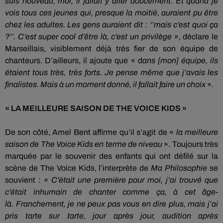
suis nouveau, moi, il fallait y aller doucement.
Et quand je
vois tous ces jeunes
qui,
presque la moitié, auraient pu être
chez les adultes.
Les gens auraient dit :
‘’mais c’est quoi ça
?
’’.
C’est super cool d’être là, c’est un privilège
», déclare le
Marseillais, visiblement déjà très fier de son équipe de
chanteurs.
D’ailleurs, il ajoute que « d
ans
[
mon
]
équipe
, ils
étaient tous très, très forts.
Je pense même que j’avais les
finalistes.
Mais à un moment donné, il fallait faire un choix
».
« LA MEILLEURE SAISON DE
THE
VOICE
KIDS
»
De son côté, Amel
Bent
affirme qu’il s’agit de «
la meilleure
saison de The
Voice
Kids
en terme de niveau
».
Toujours très
marquée par le souvenir des enfants qui ont défilé sur la
scène de The
Voice
Kids
, l’interprète de
Ma Philosophie
se
souvient :
« C
’était une première pour moi, j’ai trouvé que
c’était inhumain de chanter comme ça, à cet âge-
là.
Franchement, je ne peux pas vous en dire plus, mais j’ai
pris tarte sur tarte, jour après jour, audition après